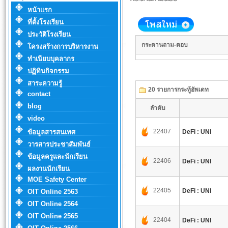
หน้าแรก
ที่ตั้งโรงเรียน
ประวัติโรงเรียน
กระดานถาม-ตอบ
โครงสร้างการบริหารงาน
ทำเนียบบุคลากร
ปฏิทินกิจกรรม
สาระความรู้
20 รายการกระทู้อัพเดท
contact
blog
ลำดับ
video
22407
ข้อมูลสารสนเทศ
DeFi : UNI
วารสารประชาสัมพันธ์
ข้อมูลครูและนักเรียน
22406
DeFi : UNI
ผลงานนักเรียน
MOE Safety Center
22405
DeFi : UNI
OIT Online 2563
OIT Online 2564
OIT Online 2565
22404
DeFi : UNI