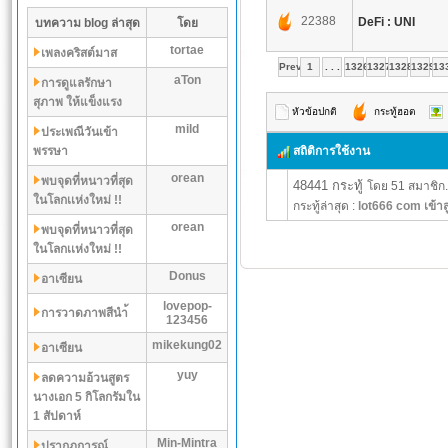
22388
DeFi : UNI
บทความ blog ล่าสุด
โดย
tortae
เพลงคริสต์มาส
Prev
1
. . .
1326
1327
1328
1329
13
aTon
การดูแลรักษา
สุภาพ ให้แข็งแรง
หัวข้อปกติ
กระทู้ฮอต
mild
ประเพณีวันเข้า
พรรษา
สถิติการใช้งาน
orean
พบจุดที่หนาวที่สุด
48441 กระทู้
โดย 51 สมาชิก.
ในโลกเเห่งใหม่ !!
กระทู้ล่าสุด :
lot666 com เข้าส
orean
พบจุดที่หนาวที่สุด
ในโลกเเห่งใหม่ !!
Donus
อาเซียน
lovepop-
การวาดภาพสีนำ้
123456
mikekung02
อาเซียน
yuy
ลดความอ้วนสูตร
นางเอก 5 กิโลกรัมใน
1 สัปดาห์
Min-Mintra
ปรากฏการณ์