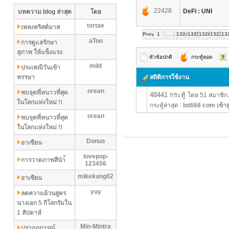
22428
DeFi : UNI
บทความ blog ล่าสุด
โดย
tortae
เพลงคริสต์มาส
Prev
1
. . .
1324
1325
1326
1327
13
aTon
การดูแลรักษา
สุภาพ ให้แข็งแรง
หัวข้อปกติ
กระทู้ฮอต
mild
ประเพณีวันเข้า
พรรษา
สถิติการใช้งาน
orean
พบจุดที่หนาวที่สุด
48441 กระทู้
โดย 51 สมาชิก.
ในโลกเเห่งใหม่ !!
กระทู้ล่าสุด :
lot666 com เข้าส
orean
พบจุดที่หนาวที่สุด
ในโลกเเห่งใหม่ !!
Donus
อาเซียน
lovepop-
การวาดภาพสีนำ้
123456
mikekung02
อาเซียน
yuy
ลดความอ้วนสูตร
นางเอก 5 กิโลกรัมใน
1 สัปดาห์
Min-Mintra
ปรากฏการณ์