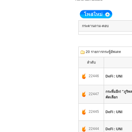
หน้าแรก
ที่ตั้งโรงเรียน
ประวัติโรงเรียน
กระดานถาม-ตอบ
โครงสร้างการบริหารงาน
ทำเนียบบุคลากร
ปฏิทินกิจกรรม
สาระความรู้
20 รายการกระทู้อัพเดท
contact
blog
ลำดับ
video
22446
ข้อมูลสารสนเทศ
DeFi : UNI
วารสารประชาสัมพันธ์
ข้อมูลครูและนักเรียน
กระหึ่มอีก! "ภูริพ
22447
คัดเลือก
ผลงานนักเรียน
MOE Safety Center
OIT Online 2563
22445
DeFi : UNI
OIT Online 2564
OIT Online 2565
22444
DeFi : UNI