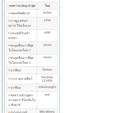
บทความ blog ล่าสุด
โดย
tortae
เพลงคริสต์มาส
aTon
การดูแลรักษา
สุภาพ ให้แข็งแรง
mild
ประเพณีวันเข้า
พรรษา
orean
พบจุดที่หนาวที่สุด
ในโลกเเห่งใหม่ !!
orean
พบจุดที่หนาวที่สุด
ในโลกเเห่งใหม่ !!
Donus
อาเซียน
lovepop-
การวาดภาพสีนำ้
123456
mikekung02
อาเซียน
yuy
ลดความอ้วนสูตร
นางเอก 5 กิโลกรัมใน
1 สัปดาห์
Min-Mintra
ปรากฏการณ์