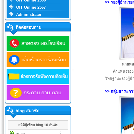
OIT Online 2566
>> รองผู้อำนวย
OIT Online 2567
Administrator
ติดต่อสอบถาม
นายพลว
ตำแหน่งรอง
วิทยฐานะรองผู้
>> กลุ่มสาระกา
blog สมาชิก
สถิติผู้เขียน blog 10 อันดับ
2
wave