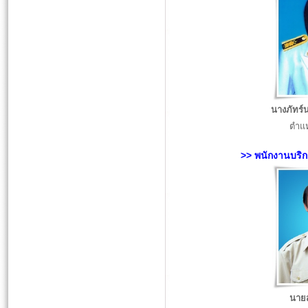
นางภัทร์น
ตำแห
>> พนักงานบริ
นาย