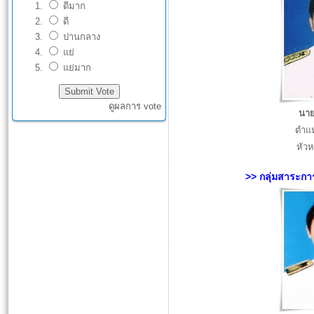
ดีมาก
ดี
ปานกลาง
แย่
แย่มาก
ดูผลการ vote
นาย
ตำแห
หัวห
>> กลุ่มสาระการ