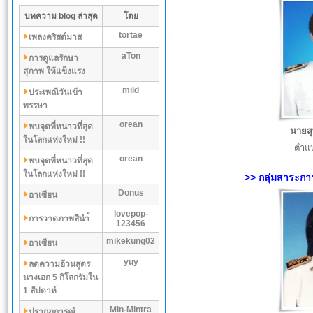
บทความ blog ล่าสุด
โดย
tortae
เพลงคริสต์มาส
aTon
การดูแลรักษา
สุภาพ ให้แข็งแรง
mild
ประเพณีวันเข้า
พรรษา
orean
พบจุดที่หนาวที่สุด
นายสุ
ในโลกเเห่งใหม่ !!
ตำแห
orean
พบจุดที่หนาวที่สุด
ในโลกเเห่งใหม่ !!
>> กลุ่มสาระการ
Donus
อาเซียน
lovepop-
การวาดภาพสีนำ้
123456
mikekung02
อาเซียน
yuy
ลดความอ้วนสูตร
นางเอก 5 กิโลกรัมใน
1 สัปดาห์
Min-Mintra
ปรากฏการณ์