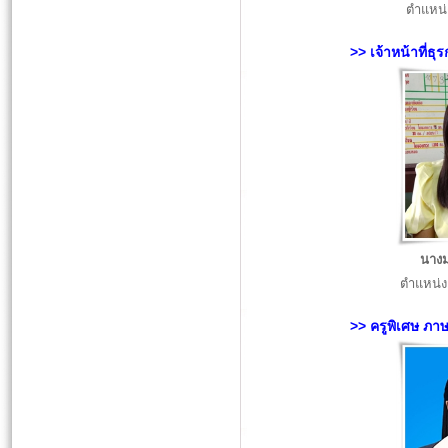
ตำแหน่ง
>> เจ้าหน้าที่ธุ
นางม
ตำแหน่ง 
>> ครูพิเศษ ภา