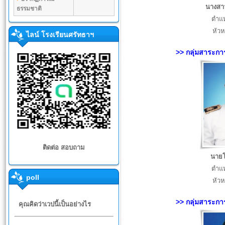
นางสาว
ธรรมชาติ
ตำแห
หัวห
ไลน์ โรงเรียนศรัทธาฯ
>> กลุ่มสาระกา
ติดต่อ สอบถาม
นายโ
ตำแห
poll
หัวห
>> กลุ่มสาระกา
คุณคิดว่าเวปนี้เป็นอย่างไร