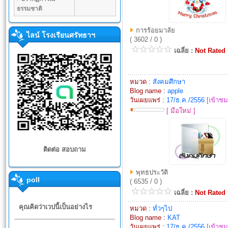
ธรรมชาติ
การร้อยมาลัย
ไลน์ โรงเรียนศรัทธาฯ
( 3602 / 0 )
เฉลี่ย :
Not Rated
หมวด :
สังคมศึกษา
Blog name :
apple
วันเผยแพร่ :
17/ธ.ค./2556
[เข้าชม
[ มือใหม่ ]
ติดต่อ สอบถาม
พุทธประวัติ
poll
( 6535 / 0 )
เฉลี่ย :
Not Rated
คุณคิดว่าเวปนี้เป็นอย่างไร
หมวด :
ทั่วๆไป
Blog name :
KAT
วันเผยแพร่ :
17/ธ.ค./2556
[เข้าชม