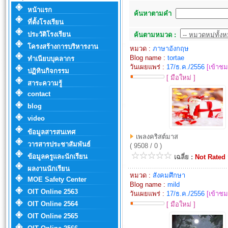
หน้าแรก
ค้นหาตามคำ
ที่ตั้งโรงเรียน
ประวัติโรงเรียน
ค้นตามหมวด :
โครงสร้างการบริหารงาน
หมวด :
ภาษาอังกฤษ
Blog name :
tortae
ทำเนียบบุคลากร
วันเผยแพร่ :
17/ธ.ค./2556
[เข้าชม
ปฏิทินกิจกรรม
[ มือใหม่ ]
สาระความรู้
contact
blog
video
ข้อมูลสารสนเทศ
เพลงคริสต์มาส
วารสารประชาสัมพันธ์
( 9508 / 0 )
ข้อมูลครูและนักเรียน
เฉลี่ย :
Not Rated
ผลงานนักเรียน
หมวด :
สังคมศึกษา
MOE Safety Center
Blog name :
mild
OIT Online 2563
วันเผยแพร่ :
17/ธ.ค./2556
[เข้าชม
OIT Online 2564
[ มือใหม่ ]
OIT Online 2565