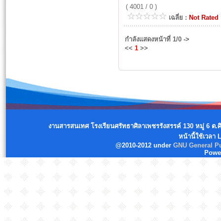
( 4001 / 0 )
เฉลี่ย :
Not Rated
กำลังแสดงหน้าที่
1/0
->
<<
1
>>
งานสารสนเทศ โรงเรียนศรัทธาศิลาเพชรรังสรรค์ 130 หมู่ 6 ต.
หน้านี้ใช้เวลา
@2010-2012 under
GNU General Pu
Powe