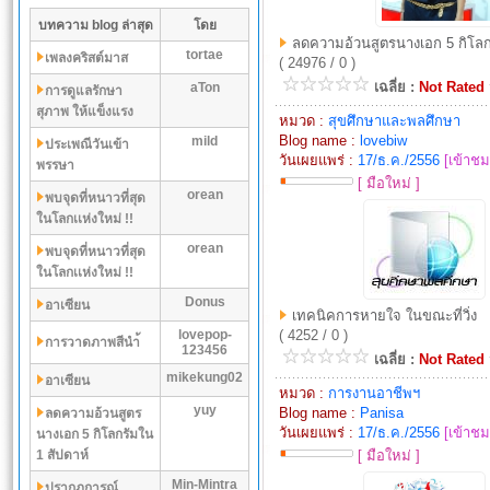
บทความ blog ล่าสุด
โดย
ลดความอ้วนสูตรนางเอก 5 กิโลก
tortae
เพลงคริสต์มาส
( 24976 / 0 )
เฉลี่ย :
Not Rated
aTon
การดูแลรักษา
สุภาพ ให้แข็งแรง
หมวด :
สุขศึกษาและพลศึกษา
Blog name :
lovebiw
mild
ประเพณีวันเข้า
วันเผยแพร่ :
17/ธ.ค./2556
[เข้าชม
พรรษา
[ มือใหม่ ]
orean
พบจุดที่หนาวที่สุด
ในโลกเเห่งใหม่ !!
orean
พบจุดที่หนาวที่สุด
ในโลกเเห่งใหม่ !!
Donus
อาเซียน
เทคนิคการหายใจ ในขณะที่วิ่ง
lovepop-
( 4252 / 0 )
การวาดภาพสีนำ้
123456
เฉลี่ย :
Not Rated
mikekung02
อาเซียน
หมวด :
การงานอาชีพฯ
yuy
Blog name :
Panisa
ลดความอ้วนสูตร
วันเผยแพร่ :
17/ธ.ค./2556
[เข้าชม
นางเอก 5 กิโลกรัมใน
1 สัปดาห์
[ มือใหม่ ]
Min-Mintra
ปรากฏการณ์