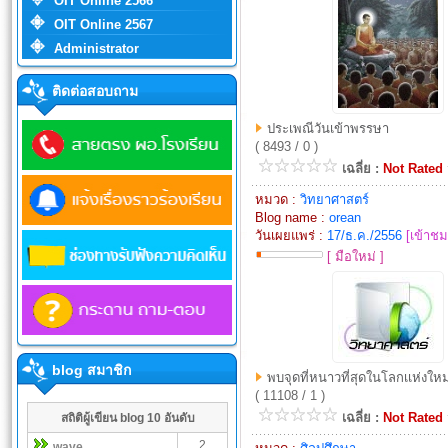
OIT Online 2566
OIT Online 2567
Administrator
ติดต่อสอบถาม
ประเพณีวันเข้าพรรษา
( 8493 / 0 )
เฉลี่ย :
Not Rated
หมวด :
วิทยาศาสตร์
Blog name :
orean
วันเผยแพร่ :
17/ธ.ค./2556
[เข้าช
[ มือใหม่ ]
blog สมาชิก
พบจุดที่หนาวที่สุดในโลกเเห่งใหม่
( 11108 / 1 )
เฉลี่ย :
Not Rated
สถิติผู้เขียน blog 10 อันดับ
2
wave