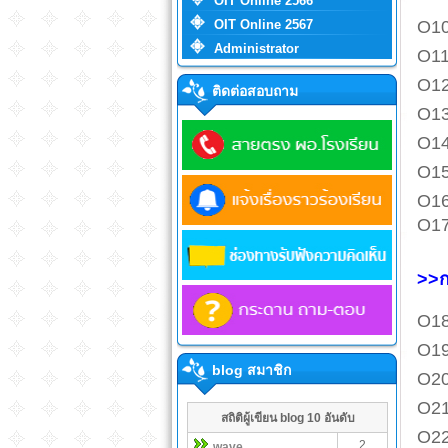
OIT Online 2566
OIT Online 2567
O10
Administrator
O11
O12
ติดต่อสอบถาม
O13
O14
O15
O16
O17
>>ก
O18
O19
blog สมาชิก
O20
O21
สถิติผู้เขียน blog 10 อันดับ
O22
2
wave