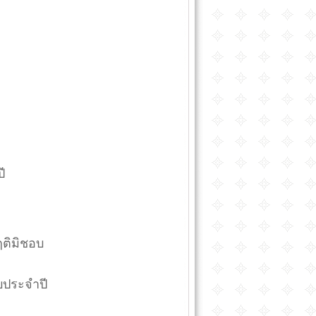
ี
ฤติมิชอบ
อบประจำปี