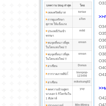
O33
บทความ blog ล่าสุด
โดย
tortae
เพลงคริสต์มาส
>>ก
aTon
การดูแลรักษา
สุภาพ ให้แข็งแรง
O34
mild
ประเพณีวันเข้า
O35
พรรษา
O36
orean
พบจุดที่หนาวที่สุด
O37
ในโลกเเห่งใหม่ !!
O38
orean
พบจุดที่หนาวที่สุด
ในโลกเเห่งใหม่ !!
O39
Donus
อาเซียน
O40
lovepop-
O41
การวาดภาพสีนำ้
123456
mikekung02
อาเซียน
>>ม
yuy
ลดความอ้วนสูตร
นางเอก 5 กิโลกรัมใน
O42
1 สัปดาห์
O43
Min-Mintra
ปรากฏการณ์