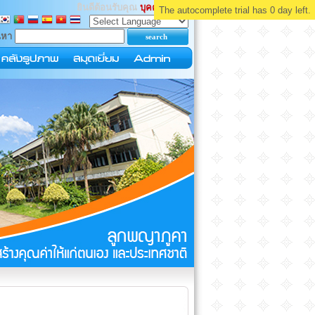
ยินดีต้อนรับคุณ
บุคคลทั่วไป
The autocomplete trial has 0 day left.
นหา