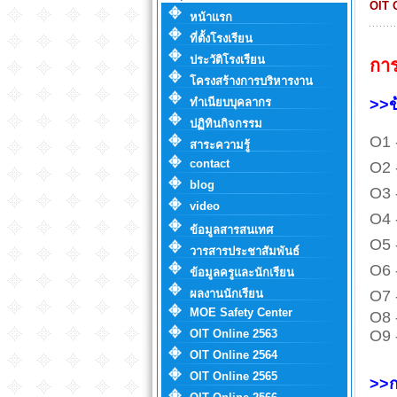
OIT 
หน้าแรก
ที่ตั้งโรงเรียน
ประวัติโรงเรียน
การ
โครงสร้างการบริหารงาน
ทำเนียบบุคลากร
>>ข
ปฏิทินกิจกรรม
O1 
สาระความรู้
contact
O2 -
blog
O3 
video
O4 
ข้อมูลสารสนเทศ
O5 
วารสารประชาสัมพันธ์
O6 
ข้อมูลครูและนักเรียน
ผลงานนักเรียน
O7 
MOE Safety Center
O8 
OIT Online 2563
O9 
OIT Online 2564
OIT Online 2565
>>ก