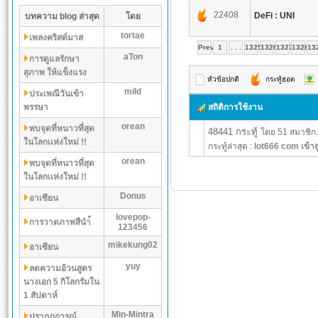
22408
DeFi : UNI
บทความ blog ล่าสุด
โดย
tortae
เพลงคริสต์มาส
Prev
1
. . .
1325
1326
1327
1328
13
aTon
การดูแลรักษา
สุภาพ ให้แข็งแรง
หัวข้อปกติ
กระทู้ฮอต
mild
ประเพณีวันเข้า
พรรษา
สถิติการใช้งาน
orean
พบจุดที่หนาวที่สุด
48441 กระทู้
โดย 51 สมาชิก.
ในโลกเเห่งใหม่ !!
กระทู้ล่าสุด :
lot666 com เข้าส
orean
พบจุดที่หนาวที่สุด
ในโลกเเห่งใหม่ !!
Donus
อาเซียน
lovepop-
การวาดภาพสีนำ้
123456
mikekung02
อาเซียน
yuy
ลดความอ้วนสูตร
นางเอก 5 กิโลกรัมใน
1 สัปดาห์
Min-Mintra
ปรากฏการณ์