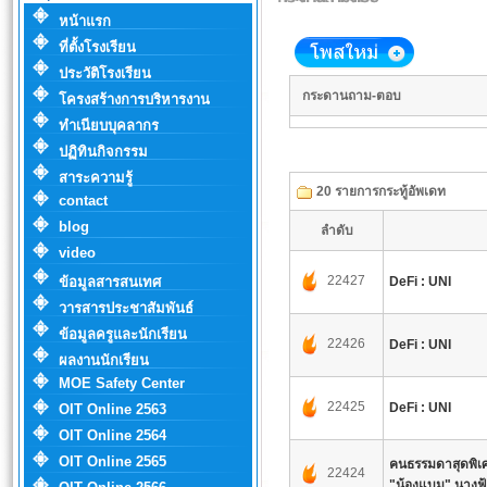
หน้าแรก
ที่ตั้งโรงเรียน
ประวัติโรงเรียน
กระดานถาม-ตอบ
โครงสร้างการบริหารงาน
ทำเนียบบุคลากร
ปฏิทินกิจกรรม
สาระความรู้
20 รายการกระทู้อัพเดท
contact
blog
ลำดับ
video
22427
ข้อมูลสารสนเทศ
DeFi : UNI
วารสารประชาสัมพันธ์
ข้อมูลครูและนักเรียน
22426
DeFi : UNI
ผลงานนักเรียน
MOE Safety Center
22425
DeFi : UNI
OIT Online 2563
OIT Online 2564
OIT Online 2565
คนธรรมดาสุดพิเศ
22424
"น้องแบม" นางฟ้