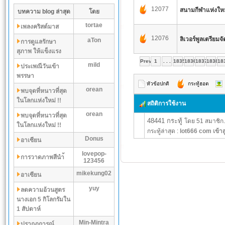
12077
สนามกีฬาแห่งให
บทความ blog ล่าสุด
โดย
tortae
เพลงคริสต์มาส
12076
ลิเวอร์พูลเตรียม
aTon
การดูแลรักษา
สุภาพ ให้แข็งแรง
Prev
1
. . .
1835
1836
1837
1838
18
mild
ประเพณีวันเข้า
พรรษา
หัวข้อปกติ
กระทู้ฮอต
orean
พบจุดที่หนาวที่สุด
ในโลกเเห่งใหม่ !!
สถิติการใช้งาน
orean
พบจุดที่หนาวที่สุด
48441 กระทู้
โดย 51 สมาชิก.
ในโลกเเห่งใหม่ !!
กระทู้ล่าสุด :
lot666 com เข้าส
Donus
อาเซียน
lovepop-
การวาดภาพสีนำ้
123456
mikekung02
อาเซียน
yuy
ลดความอ้วนสูตร
นางเอก 5 กิโลกรัมใน
1 สัปดาห์
Min-Mintra
ปรากฏการณ์