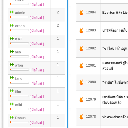
[ มือใหม่ ]
2
12084
Everton และ Liv
admin
[ มือใหม่ ]
2
orean
12083
ปารีสต้องการเก็บเ
[ มือใหม่ ]
1
KAT
[ มือใหม่ ]
12082
“ชาโลบาห์” อยู่แล้
1
yuy
[ มือใหม่ ]
แมนเชสเตอร์ ยูไน
1
aTon
12081
สวอนซี
[ มือใหม่ ]
1
fang
12080
"ราฮีม" ไม่ยี่หระเ
[ มือใหม่ ]
1
film
[ มือใหม่ ]
เซาธ์แฮมป์ตัน ปร
12079
เรียบร้อยแล้ว
1
mild
[ มือใหม่ ]
12078
ท่าทางเข่าต่อต้า
1
Donus
[ มือใหม่ ]