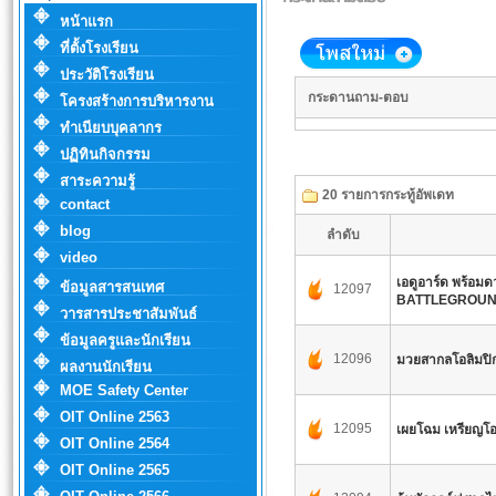
หน้าแรก
ที่ตั้งโรงเรียน
ประวัติโรงเรียน
กระดานถาม-ตอบ
โครงสร้างการบริหารงาน
ทำเนียบบุคลากร
ปฏิทินกิจกรรม
สาระความรู้
20 รายการกระทู้อัพเดท
contact
blog
ลำดับ
video
เอดูอาร์ด พร้อมด
ข้อมูลสารสนเทศ
12097
BATTLEGROUND
วารสารประชาสัมพันธ์
ข้อมูลครูและนักเรียน
12096
มวยสากลโอลิมปิก
ผลงานนักเรียน
MOE Safety Center
OIT Online 2563
12095
เผยโฉม เหรียญโอล
OIT Online 2564
OIT Online 2565