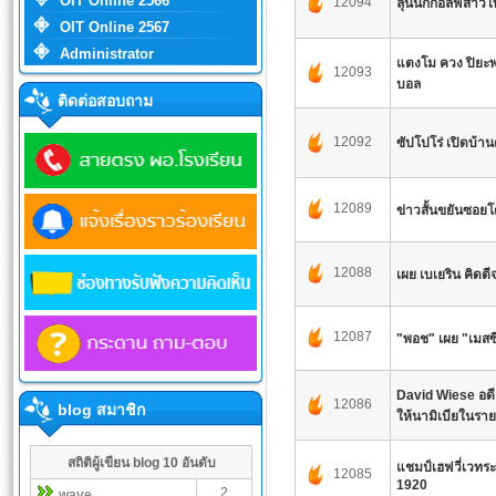
OIT Online 2566
12094
ลุ้นนักกอล์ฟสาวไ
OIT Online 2567
Administrator
แตงโม ควง ปิยะพง
12093
บอล
ติดต่อสอบถาม
12092
ซัปโปโร่ เปิดบ้าน
12089
ข่าวสั้นขยันซอยโ
12088
เผย เบเยริน คิดตีจ
12087
"พอช" เผย "เมสซี่
David Wiese อดีต
12086
blog สมาชิก
ให้นามิเบียในรา
สถิติผู้เขียน blog 10 อันดับ
แชมป์เฮฟวี่เวท
12085
1920
2
wave