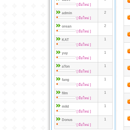
[ มือใหม่ ]
2
admin
[ มือใหม่ ]
2
orean
[ มือใหม่ ]
1
KAT
[ มือใหม่ ]
1
yuy
[ มือใหม่ ]
1
aTon
[ มือใหม่ ]
1
fang
[ มือใหม่ ]
1
film
[ มือใหม่ ]
1
mild
[ มือใหม่ ]
1
Donus
[ มือใหม่ ]