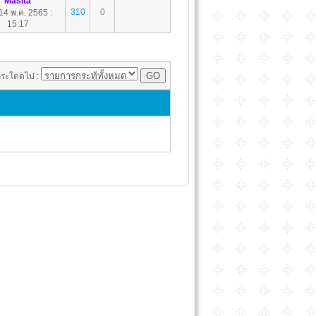
Masita
310
0
อ 14 พ.ค. 2565 :
15:17
ระโดดไป :