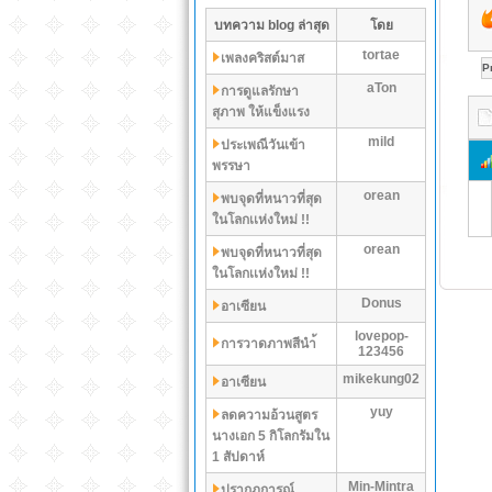
บทความ blog ล่าสุด
โดย
tortae
เพลงคริสต์มาส
P
aTon
การดูแลรักษา
สุภาพ ให้แข็งแรง
mild
ประเพณีวันเข้า
พรรษา
orean
พบจุดที่หนาวที่สุด
ในโลกเเห่งใหม่ !!
orean
พบจุดที่หนาวที่สุด
ในโลกเเห่งใหม่ !!
Donus
อาเซียน
lovepop-
การวาดภาพสีนำ้
123456
mikekung02
อาเซียน
yuy
ลดความอ้วนสูตร
นางเอก 5 กิโลกรัมใน
1 สัปดาห์
Min-Mintra
ปรากฏการณ์