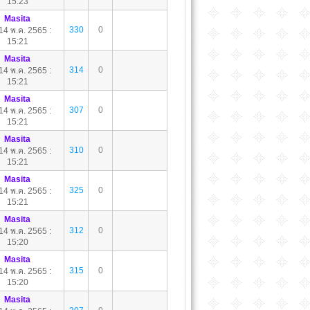
15:23
Masita
330
0
อ 14 พ.ค. 2565 :
15:21
Masita
314
0
อ 14 พ.ค. 2565 :
15:21
Masita
307
0
อ 14 พ.ค. 2565 :
15:21
Masita
310
0
อ 14 พ.ค. 2565 :
15:21
Masita
325
0
อ 14 พ.ค. 2565 :
15:21
Masita
312
0
อ 14 พ.ค. 2565 :
15:20
Masita
315
0
อ 14 พ.ค. 2565 :
15:20
Masita