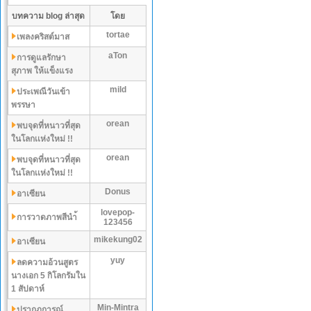
บทความ blog ล่าสุด
โดย
tortae
เพลงคริสต์มาส
aTon
การดูแลรักษา
สุภาพ ให้แข็งแรง
mild
ประเพณีวันเข้า
พรรษา
orean
พบจุดที่หนาวที่สุด
ในโลกเเห่งใหม่ !!
orean
พบจุดที่หนาวที่สุด
ในโลกเเห่งใหม่ !!
Donus
อาเซียน
lovepop-
การวาดภาพสีนำ้
123456
mikekung02
อาเซียน
yuy
ลดความอ้วนสูตร
นางเอก 5 กิโลกรัมใน
1 สัปดาห์
Min-Mintra
ปรากฏการณ์