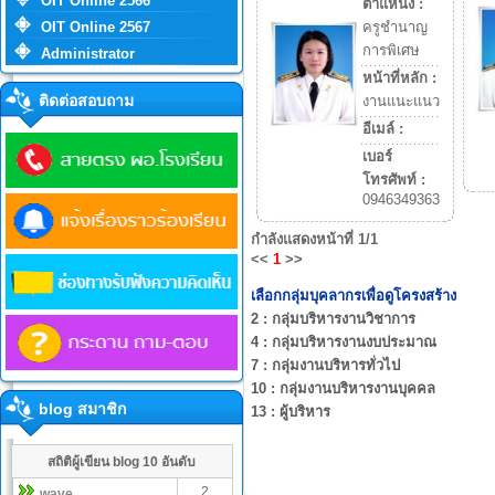
OIT Online 2566
ตำแหน่ง :
OIT Online 2567
ครูชำนาญ
การพิเศษ
Administrator
หน้าที่หลัก :
ติดต่อสอบถาม
งานแนะแนว
อีเมล์ :
เบอร์
โทรศัพท์ :
0946349363
กำลังแสดงหน้าที่
1/1
<<
1
>>
เลือกกลุ่มบุคลากรเพื่อดูโครงสร้าง
2 :
กลุ่มบริหารงานวิชาการ
4 :
กลุ่มบริหารงานงบประมาณ
7 :
กลุ่มงานบริหารทั่วไป
10 :
กลุ่มงานบริหารงานบุคคล
blog สมาชิก
13 :
ผู้บริหาร
สถิติผู้เขียน blog 10 อันดับ
2
wave