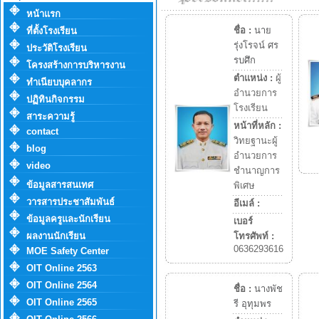
หน้าแรก
ชื่อ :
นาย
ที่ตั้งโรงเรียน
รุ่งโรจน์ ศร
ประวัติโรงเรียน
รบศึก
โครงสร้างการบริหารงาน
ตำแหน่ง :
ผู้
ทำเนียบบุคลากร
อำนวยการ
ปฏิทินกิจกรรม
โรงเรียน
สาระความรู้
หน้าที่หลัก :
contact
วิทยฐานะผู้
blog
อำนวยการ
video
ชำนาญการ
ข้อมูลสารสนเทศ
พิเศษ
วารสารประชาสัมพันธ์
อีเมล์ :
ข้อมูลครูและนักเรียน
เบอร์
ผลงานนักเรียน
โทรศัพท์ :
0636293616
MOE Safety Center
OIT Online 2563
OIT Online 2564
ชื่อ :
นางพัช
OIT Online 2565
รี อุทุมพร