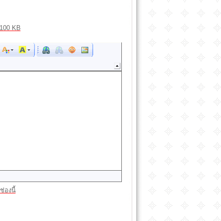
100 KB
่องนี้