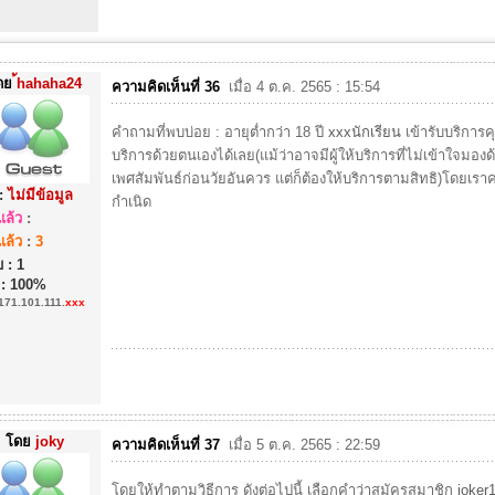
ดย
้hahaha24
ความคิดเห็นที่ 36
เมื่อ 4 ต.ค. 2565 : 15:54
คำถามที่พบบ่อย : อายุต่ำกว่า 18 ปี
xxxนักเรียน
เข้ารับบริการ
บริการด้วยตนเองได้เลย(แม้ว่าอาจมีผู้ให้บริการที่ไม่เข้าใจมองด้
เพศสัมพันธ์ก่อนวัยอันควร แต่ก็ต้องให้บริการตามสิทธิ)โดยเ
:
ไม่มีข้อมูล
กำเนิด
ล้ว
:
ล้ว
:
3
 : 1
 : 100%
171.101.111.
xxx
โดย
joky
ความคิดเห็นที่ 37
เมื่อ 5 ต.ค. 2565 : 22:59
โดยให้ทำตามวิธีการ ดังต่อไปนี้ เลือกคำว่าสมัครสมาชิก
joker