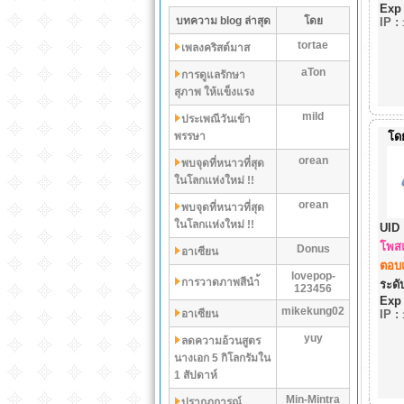
Exp
บทความ blog ล่าสุด
โดย
IP
:
tortae
เพลงคริสต์มาส
aTon
การดูแลรักษา
สุภาพ ให้แข็งแรง
mild
ประเพณีวันเข้า
พรรษา
โด
orean
พบจุดที่หนาวที่สุด
ในโลกเเห่งใหม่ !!
orean
พบจุดที่หนาวที่สุด
ในโลกเเห่งใหม่ !!
UID 
โพสแ
Donus
อาเซียน
ตอบแ
lovepop-
การวาดภาพสีนำ้
ระดับ
123456
Exp
mikekung02
อาเซียน
IP
:
yuy
ลดความอ้วนสูตร
นางเอก 5 กิโลกรัมใน
1 สัปดาห์
Min-Mintra
ปรากฏการณ์