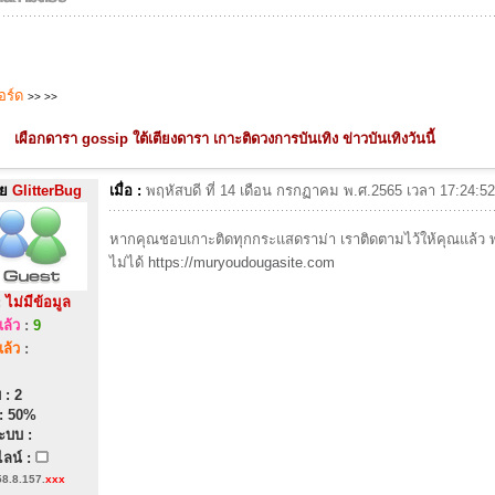
บอร์ด
>>
>>
เผือกดารา gossip ใต้เตียงดารา เกาะติดวงการบันเทิง ข่าวบันเทิงวันนี้
ย
GlitterBug
เมื่อ :
พฤหัสบดี ที่ 14 เดือน กรกฏาคม พ.ศ.2565 เวลา 17:24:
หากคุณชอบเกาะติดทุกกระแสดราม่า เราติดตามไว้ให้คุณแล้ว 
ไม่ได้
https://muryoudougasite.com
:
ไม่มีข้อมูล
ล้ว
:
9
ล้ว
:
 : 2
: 50%
ะบบ :
ลน์ :
58.8.157.
xxx