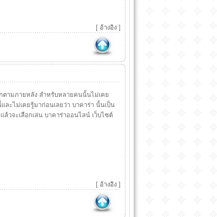
[
อ้างอิง
]
กจิกตามภายหลัง สำหรับหลายคนนั้นไม่เคย
ละไม่เคยรู้มาก่อนเลยว่า บาคาร่า นั้นเป็น
ง แล้วจะเลือกเล่น บาคาร่าออนไลน์ เว็บไซต์
[
อ้างอิง
]