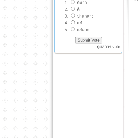
ดีมาก
ดี
ปานกลาง
แย่
แย่มาก
ดูผลการ vote