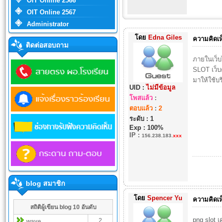
OIT Online 2566
OIT Online 2567
Administrator
โดย
Edna Giles
ความคิดเห
ติดต่อสอบถาม
ภายในเว็บ
SLOT เว็บต
มาให้ใช้บ
UID :
ไม่มีข้อมูล
โพสแล้ว
:
ตอบแล้ว
:
2
ระดับ : 1
Exp : 100%
IP
:
156.238.183.
xxx
blog สมาชิก
โดย
Spencer Yu
ความคิดเห
สถิติผู้เขียน blog 10 อันดับ
png slot
เค
2
wave