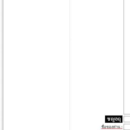
ชื่อของท่าน :