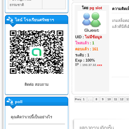
ธรรมชาติ
โดย
pg slot
ความคิดเห
ไลน์ โรงเรียนศรัทธาฯ
เกมสล็อตออ
เเล้วที่นี่ที
UID :
ไม่มีข้อมูล
โพสแล้ว
:
1
ตอบแล้ว
:
161
ระดับ : 1
Exp : 100%
IP
:
193.37.32.
xxx
ติดต่อ สอบถาม
Prev
1
. . .
8
9
10
11
12
1
poll
คุณคิดว่าเวปนี้เป็นอย่างไร