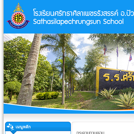
เมนูหลัก