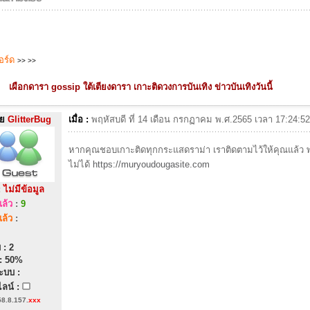
บอร์ด
>>
>>
เผือกดารา gossip ใต้เตียงดารา เกาะติดวงการบันเทิง ข่าวบันเทิงวันนี้
ย
GlitterBug
เมื่อ :
พฤหัสบดี ที่ 14 เดือน กรกฏาคม พ.ศ.2565 เวลา 17:24:
หากคุณชอบเกาะติดทุกกระแสดราม่า เราติดตามไว้ให้คุณแล้ว 
ไม่ได้
https://muryoudougasite.com
:
ไม่มีข้อมูล
ล้ว
:
9
ล้ว
:
 : 2
: 50%
ะบบ :
ลน์ :
58.8.157.
xxx