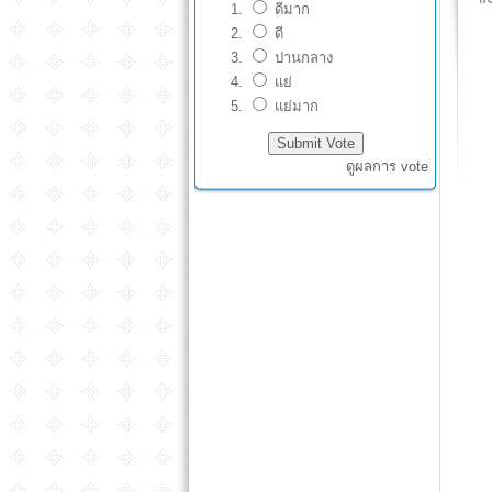
ดีมาก
ดี
ปานกลาง
แย่
แย่มาก
ดูผลการ vote