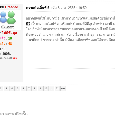
โดย
Preedee
ความคิดเห็นที่ 5
เมื่อ 8 ส.ค. 2565 : 19:50
อยากมีเงินใช้ไม่ขาดมือ เข้ามารับรายได้แสนพิเศษด้วยวิธีการที่ง
พีจี
เว็บเกมออนไลน์ที่มาพร้อมกับตัวเกมที่ดีที่สุดสำหรับเวลานี้
ใดๆ อีกทั้งยังสามารถรองรับการเล่นผ่านระบบของเว็บไซต์ได้ท
:
ไม่มีข้อมูล
ที่จะคอยอำนวยความสะดวกสบายเรื่องการทำธุรกรรมทางการเงิน
ล้ว
:
18
1 นาทีต่อ 1 รายการเท่านั้น มีทีมงานมืออาชีพคอยให้การสนับ
ล้ว
:
48
 : 1
 : 100%
51.79.138.
xxx
2
3
4
5
6
7
8
9
10
. . .
51
Next