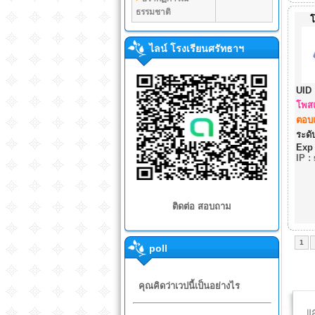
ธรรมชาติ
ไลน์ โรงเรียนศรัทธาฯ
UID 
โพสแ
ตอบแ
ระดับ
Exp
IP
:
ติดต่อ สอบถาม
1
poll
คุณคิดว่าเวปนี้เป็นอย่างไร