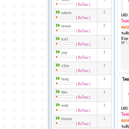
[ มือใหม่ ]
2
admin
UID 
[ มือใหม่ ]
โพสแ
2
orean
ตอบแ
[ มือใหม่ ]
ระดับ
Exp
1
KAT
IP
:
[ มือใหม่ ]
1
yuy
[ มือใหม่ ]
1
aTon
[ มือใหม่ ]
1
fang
โดย
[ มือใหม่ ]
1
film
[ มือใหม่ ]
1
mild
UID 
[ มือใหม่ ]
โพสแ
1
Donus
ตอบแ
[ มือใหม่ ]
ระดับ