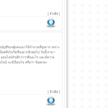
[
อ้างอิง
]
นบัญชีของผู้เล่นเอง ก็มีจำนวนที่สูงมาก เพราะ
จึงไม่ใช่เรื่องยากอีกต่อไป วันนี้เรามา
ออนไลน์กันดีกว่าว่าคืออะไร และมีความ
ลน์ จะมีเงื่อนไข หรือว่า ข้อตกลง
[
อ้างอิง
]