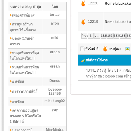
12220
Romelu Lukaku
บทความ blog ล่าสุด
โดย
tortae
เพลงคริสต์มาส
12219
Romelu Lukaku
aTon
การดูแลรักษา
สุภาพ ให้แข็งแรง
Prev
1
. . .
1828
1829
1830
1831
18
mild
ประเพณีวันเข้า
พรรษา
หัวข้อปกติ
กระทู้ฮอต
orean
พบจุดที่หนาวที่สุด
ในโลกเเห่งใหม่ !!
สถิติการใช้งาน
orean
พบจุดที่หนาวที่สุด
48441 กระทู้
โดย 51 สมาชิก.
ในโลกเเห่งใหม่ !!
กระทู้ล่าสุด :
lot666 com เข้าส
Donus
อาเซียน
lovepop-
การวาดภาพสีนำ้
123456
mikekung02
อาเซียน
yuy
ลดความอ้วนสูตร
นางเอก 5 กิโลกรัมใน
1 สัปดาห์
Min-Mintra
ปรากฏการณ์