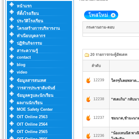
หน้าแรก
ที่ตั้งโรงเรียน
ประวัติโรงเรียน
กระดานถาม-ตอบ
โครงสร้างการบริหารงาน
ทำเนียบบุคลากร
ปฏิทินกิจกรรม
สาระความรู้
20 รายการกระทู้อัพเดท
contact
blog
ลำดับ
video
12239
ข้อมูลสารสนเทศ
ใครๆก็เคยพลาด...
วารสารประชาสัมพันธ์
ข้อมูลครูและนักเรียน
12238
“สเตเก้น” กลับมา
ผลงานนักเรียน
MOE Safety Center
OIT Online 2563
12237
ชมนาด,ชำมะนาด
OIT Online 2564
OIT Online 2565
“น้องเทนนิส พาณิ
12236