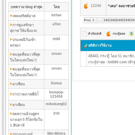
12240
“เคน” ลงมาช่วยที
บทความ blog ล่าสุด
โดย
tortae
เพลงคริสต์มาส
Prev
1
. . .
1827
1828
1829
1830
18
aTon
การดูแลรักษา
สุภาพ ให้แข็งแรง
หัวข้อปกติ
กระทู้ฮอต
mild
ประเพณีวันเข้า
พรรษา
สถิติการใช้งาน
orean
พบจุดที่หนาวที่สุด
48441 กระทู้
โดย 51 สมาชิก.
ในโลกเเห่งใหม่ !!
กระทู้ล่าสุด :
lot666 com เข้าส
orean
พบจุดที่หนาวที่สุด
ในโลกเเห่งใหม่ !!
Donus
อาเซียน
lovepop-
การวาดภาพสีนำ้
123456
mikekung02
อาเซียน
yuy
ลดความอ้วนสูตร
นางเอก 5 กิโลกรัมใน
1 สัปดาห์
Min-Mintra
ปรากฏการณ์