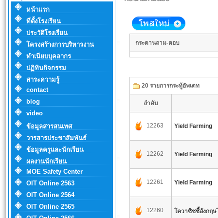
หน้าแรก
ที่ตั้งโรงเรียน
ประวัติโรงเรียน
กระดานถาม-ตอบ
โครงสร้างการบริหารงาน
ทำเนียบบุคลากร
ปฏิทินกิจกรรม
สาระความรู้
20 รายการกระทู้อัพเดท
contact
blog
ลำดับ
video
12263
ข้อมูลสารสนเทศ
Yield Farming
วารสารประชาสัมพันธ์
ข้อมูลครูและนักเรียน
12262
Yield Farming
ผลงานนักเรียน
MOE Safety Center
12261
Yield Farming
OIT Online 2563
OIT Online 2564
OIT Online 2565
12260
โควาซิชชี้อังกฤ