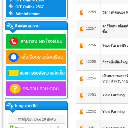
OIT Online 2566
OIT Online 2567
12259
วิธีการที่ทีมของ 
Administrator
ติดต่อสอบถาม
คาร์โลอันเชล็อตติ
12257
ขึ้น
12256
โรแบร์โต มาร์ติเ
12255
ก้าวหนึ่งที่ยิ่งใ
เป้าหมายของอาร์เ
12254
‘กวน’ สำหรับการ
12253
Yield Farming
blog สมาชิก
12252
Yield Farming
สถิติผู้เขียน blog 10 อันดับ
2
wave