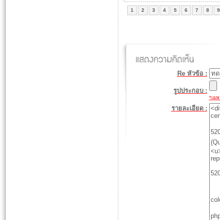
1
2
3
4
5
6
7
8
9
Re หัวข้อ :
รูปประกอบ :
*เฉพา
รายละเอียด :