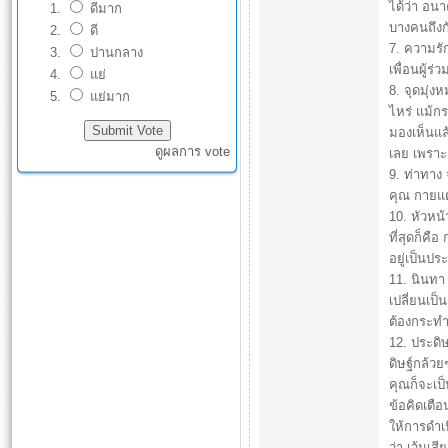
ได้ว่า อน
ดีมาก
บางคนถึงก
ดี
7. ความรัก
ปานกลาง
เพื่อนผู้
แย่
8. จุดมุ่
แย่มาก
ไหร่ แม้กร
มองเห็นแล้
ดูผลการ vote
เลย เพราะเ
9. ท่าทาง
คุณ กายแต
10. หัวหน้
ที่สุดก็คื
อยู่เป็นป
11. นินทา
เปลี่ยนเป็น
ต้องกระทำ
12. ประดิษ
ดิษฐ์กล้วย
คุณก็จะเป็
ข้อคิดเตือ
ให้การดำเ
ว่า เว้นเส