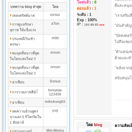
โพสแล้ว
:
8
ดีและหนุน
บทความ blog ล่าสุด
โดย
ตอบแล้ว
:
1
ระดับ : 1
tortae
"เราเสริมท
เพลงคริสต์มาส
Exp : 100%
aTon
IP
:
การดูแลรักษา
183.88.85.
xxx
"มันสำคัญท
สุภาพ ให้แข็งแรง
"บัลลงดอร์
mild
ประเพณีวันเข้า
ไปถึงแชมป
พรรษา
"ตำแหน่งข
orean
พบจุดที่หนาวที่สุด
ด้วยและทำ
ในโลกเเห่งใหม่ !!
orean
พบจุดที่หนาวที่สุด
"หลังจากฟ
ในโลกเเห่งใหม่ !!
สนับสนุน
Donus
อาเซียน
lovepop-
การวาดภาพสีนำ้
123456
mikekung02
อาเซียน
yuy
ลดความอ้วนสูตร
นางเอก 5 กิโลกรัมใน
1 สัปดาห์
โดย
blog
ความคิดเห
Min-Mintra
ปรากฏการณ์