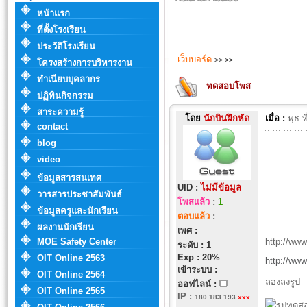
หน้าแรก
ที่ตั้งโรงเรียน
ประวัติโรงเรียน
เว็บบอร์ด
>>
>>
โครงสร้างการบริหารงาน
ทำเนียบบุคลากร
ทดสอบโพส
ปฏิทินกิจกรรม
สาระความรู้
โดย
นักบินฝึกหัด
เมื่อ :
พุธ 
contact
blog
video
ข้อมูลสารสนเทศ
UID :
ไม่มีข้อมูล
วารสารประชาสัมพันธ์
โพสแล้ว
:
1
ข้อมูลครูและนักเรียน
ตอบแล้ว
:
ผลงานนักเรียน
เพศ :
MOE Safety Center
http://ww
ระดับ : 1
Exp : 20%
OIT Online 2563
http://ww
เข้าระบบ :
OIT Online 2564
ลองลงรูป
ออฟไลน์ :
OIT Online 2565
IP
:
180.183.193.
xxx