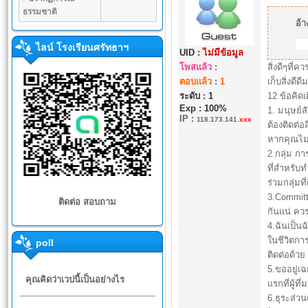
ธรรมชาติ
อ้า
ไลน์ โรงเรียนศรัทธาฯ
UID :
ไม่มีข้อมูล
โพสแล้ว
:
สิ่งดีๆที่
ตอบแล้ว
:
1
เก็บสิ่งดีด
ระดับ : 1
12 ข้อคิดเ
Exp : 100%
1. มนุษย์
IP
:
118.173.141.
xxx
ต้องติดต่อ
หากคุณไม่ม
2.กลุ่ม ก
ที่สำหรับท
ร่วมกลุ่มท
3.Committ
ติดต่อ สอบถาม
กันแน่ ควร
4.ฉันเป็น
ในชีวิตกา
poll
ติดต่อด้ว
5.ขออยู่เฉ
คุณคิดว่าเวปนี้เป็นอย่างไร
แรกที่ผู้ท
6.ธุระส่ว