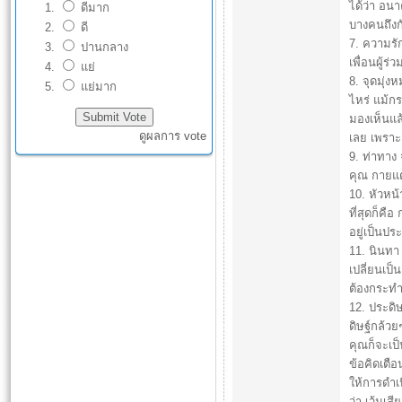
ได้ว่า อน
ดีมาก
บางคนถึงก
ดี
7. ความรัก
ปานกลาง
เพื่อนผู้
แย่
8. จุดมุ่
แย่มาก
ไหร่ แม้กร
มองเห็นแล้
ดูผลการ vote
เลย เพราะเ
9. ท่าทาง
คุณ กายแต
10. หัวหน้
ที่สุดก็คื
อยู่เป็นป
11. นินทา
เปลี่ยนเป็น
ต้องกระทำ
12. ประดิษ
ดิษฐ์กล้วย
คุณก็จะเป็
ข้อคิดเตือ
ให้การดำเ
ว่า เว้นเส