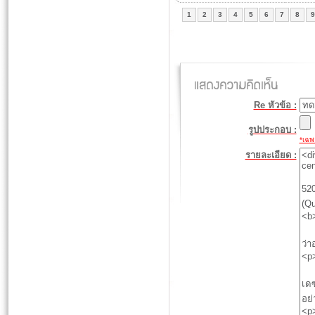
1
2
3
4
5
6
7
8
9
Re หัวข้อ :
รูปประกอบ :
*เฉพา
รายละเอียด :