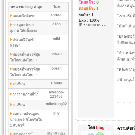
โพสแล้ว
:
8
ดีและหนุน
บทความ blog ล่าสุด
โดย
ตอบแล้ว
:
1
ระดับ : 1
tortae
"เราเสริมท
เพลงคริสต์มาส
Exp : 100%
aTon
IP
:
การดูแลรักษา
183.88.85.
xxx
"มันสำคัญท
สุภาพ ให้แข็งแรง
"บัลลงดอร์
mild
ประเพณีวันเข้า
ไปถึงแชมป
พรรษา
"ตำแหน่งข
orean
พบจุดที่หนาวที่สุด
ด้วยและทำ
ในโลกเเห่งใหม่ !!
orean
พบจุดที่หนาวที่สุด
"หลังจากฟ
ในโลกเเห่งใหม่ !!
สนับสนุน
Donus
อาเซียน
lovepop-
การวาดภาพสีนำ้
123456
mikekung02
อาเซียน
yuy
ลดความอ้วนสูตร
นางเอก 5 กิโลกรัมใน
1 สัปดาห์
โดย
blog
ความคิดเห
Min-Mintra
ปรากฏการณ์