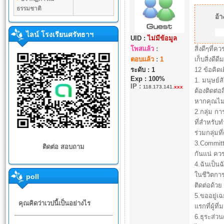
ธรรมชาติ
อ้า
ไลน์ โรงเรียนศรัทธาฯ
UID :
ไม่มีข้อมูล
โพสแล้ว
:
สิ่งดีๆที่
ตอบแล้ว
:
1
เก็บสิ่งดีด
ระดับ : 1
12 ข้อคิดเ
Exp : 100%
1. มนุษย์
IP
:
118.173.141.
xxx
ต้องติดต่อ
หากคุณไม่ม
2.กลุ่ม ก
ที่สำหรับท
ร่วมกลุ่มท
3.Committ
ติดต่อ สอบถาม
กันแน่ ควร
4.ฉันเป็น
ในชีวิตกา
poll
ติดต่อด้ว
5.ขออยู่เฉ
คุณคิดว่าเวปนี้เป็นอย่างไร
แรกที่ผู้ท
6.ธุระส่ว