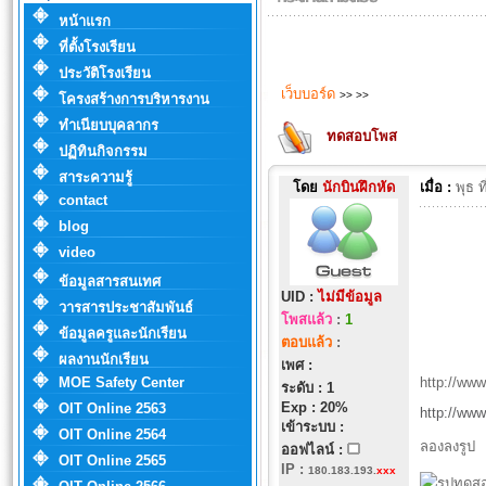
หน้าแรก
ที่ตั้งโรงเรียน
ประวัติโรงเรียน
เว็บบอร์ด
>>
>>
โครงสร้างการบริหารงาน
ทำเนียบบุคลากร
ทดสอบโพส
ปฏิทินกิจกรรม
สาระความรู้
โดย
นักบินฝึกหัด
เมื่อ :
พุธ 
contact
blog
video
ข้อมูลสารสนเทศ
UID :
ไม่มีข้อมูล
วารสารประชาสัมพันธ์
โพสแล้ว
:
1
ข้อมูลครูและนักเรียน
ตอบแล้ว
:
ผลงานนักเรียน
เพศ :
MOE Safety Center
http://ww
ระดับ : 1
Exp : 20%
OIT Online 2563
http://ww
เข้าระบบ :
OIT Online 2564
ลองลงรูป
ออฟไลน์ :
OIT Online 2565
IP
:
180.183.193.
xxx