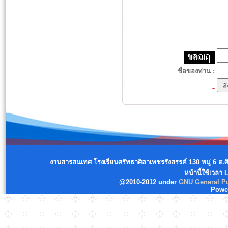
ชื่อของท่าน :
งานสารสนเทศ โรงเรียนศรัทธาศิลาเพชรรังสรรค์ 130 หมู่ 6 ต.
หน้านี้ใช้เวลา
@2010-2012 under
GNU General Pu
Powe