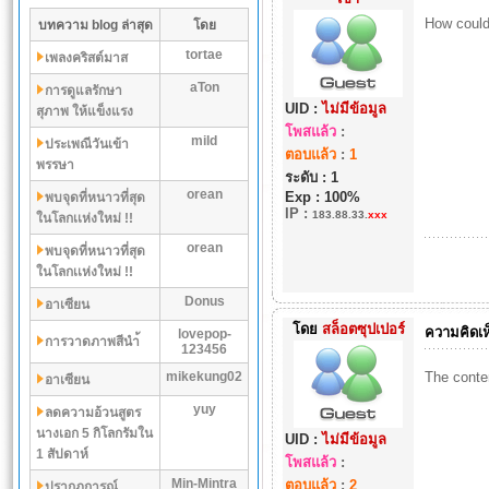
How could 
บทความ blog ล่าสุด
โดย
tortae
เพลงคริสต์มาส
aTon
การดูแลรักษา
UID :
ไม่มีข้อมูล
สุภาพ ให้แข็งแรง
โพสแล้ว
:
mild
ประเพณีวันเข้า
ตอบแล้ว
:
1
พรรษา
ระดับ : 1
orean
Exp : 100%
พบจุดที่หนาวที่สุด
IP
:
183.88.33.
xxx
ในโลกเเห่งใหม่ !!
orean
พบจุดที่หนาวที่สุด
ในโลกเเห่งใหม่ !!
Donus
อาเซียน
โดย
สล็อตซุปเปอร์
ความคิดเห
lovepop-
การวาดภาพสีนำ้
123456
mikekung02
The conten
อาเซียน
yuy
ลดความอ้วนสูตร
นางเอก 5 กิโลกรัมใน
UID :
ไม่มีข้อมูล
1 สัปดาห์
โพสแล้ว
:
Min-Mintra
ตอบแล้ว
:
2
ปรากฏการณ์