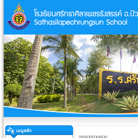
เมนูหลัก