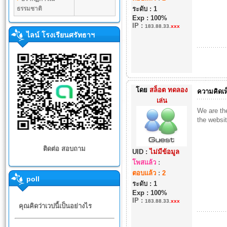
ธรรมชาติ
ระดับ : 1
Exp : 100%
IP
:
183.88.33.
xxx
ไลน์ โรงเรียนศรัทธาฯ
โดย
สล็อต ทดลอง
ความคิดเห
เล่น
We are the
the websit
ติดต่อ สอบถาม
UID :
ไม่มีข้อมูล
โพสแล้ว
:
ตอบแล้ว
:
2
poll
ระดับ : 1
Exp : 100%
IP
:
183.88.33.
xxx
คุณคิดว่าเวปนี้เป็นอย่างไร