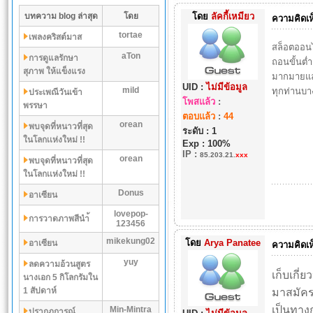
บทความ blog ล่าสุด
โดย
โดย
ลัคกี้เหมียว
ความคิดเห
tortae
เพลงคริสต์มาส
สล็อตออนไ
aTon
การดูแลรักษา
ถอนขั้นต่ำ
สุภาพ ให้แข็งแรง
มากมายและ
UID :
ไม่มีข้อมูล
mild
ทุกท่านบา
ประเพณีวันเข้า
โพสแล้ว
:
พรรษา
ตอบแล้ว
:
44
orean
พบจุดที่หนาวที่สุด
ระดับ : 1
ในโลกเเห่งใหม่ !!
Exp : 100%
IP
:
85.203.21.
xxx
orean
พบจุดที่หนาวที่สุด
ในโลกเเห่งใหม่ !!
Donus
อาเซียน
lovepop-
การวาดภาพสีนำ้
123456
mikekung02
โดย
Arya Panatee
อาเซียน
ความคิดเห
yuy
ลดความอ้วนสูตร
เก็บเกี่
นางเอก 5 กิโลกรัมใน
1 สัปดาห์
มาสมัคร
เป็นทาง
Min-Mintra
ปรากฏการณ์