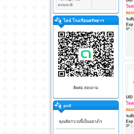
UID 
ธรรมชาติ
โพสแ
ตอบแ
ระดับ
ไลน์ โรงเรียนศรัทธาฯ
Exp
IP
:
ติดต่อ สอบถาม
UID 
โพสแ
poll
ตอบแ
ระดับ
Exp
คุณคิดว่าเวปนี้เป็นอย่างไร
IP
: