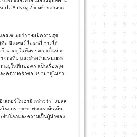
องทั้งสองฝ่าย เมื่อวันพุธที่ผ่าน
 ทำได้ 8 ประตู ตั้งแต่ย้ายมาจาก
 เปแอสเช เผยว่า "ผมมีความสุข
ีม อินเตอร์ ไมอามี่ การได้
้ามาอยู่ในทีมของเราเป็นช่วง
ะเจ้าของทีม และสำหรับแฟนบอล
อยู่ในทีมของเราเป็นเรื่องสุด
และครอบครัวของเขามาสู่ไมอา
นเตอร์ ไมอามี่ กล่าวว่า "แบลส
ดในยุคของเขา พวกเราตื่นเต้น
าพระดับโลกและความเป็นผู้นำของ