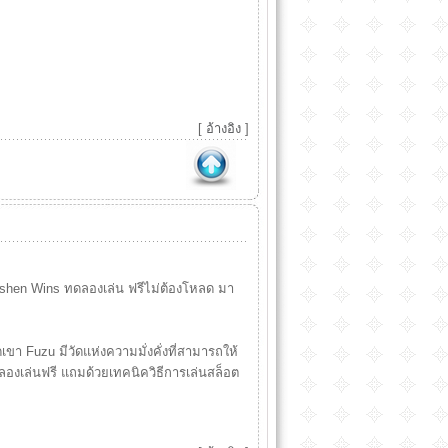
[
อ้างอิง
]
ishen Wins ทดลองเล่น ฟรีไม่ต้องโหลด​ มา
Fuzu มีวัดแห่งความมั่งคั่งที่สามารถให้
งเล่นฟรี แถมด้วยเทคนิควิธีการเล่นสล็อต