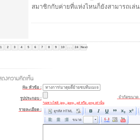
สมาชิกกับค่ายที่แห่งไหนก็ยังสามารถเล่น
1
2
3
4
5
6
7
8
9
10
. . .
24
Next
Re หัวข้อ :
จำกัดขนาด 
รูปประกอบ :
*เฉพาะไฟล์ .jpg, .jpeg, .gif หรือ .png เท่านั้น
รายละเอียด :
ดูรหัส HTML
ขนาด
ขนาด