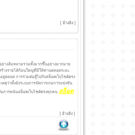
[
อ้างอิง
]
อย่างล้มหลามรวมทั้งมากขึ้นอย่างมากมาย
ร้างรายได้ก้อนใหญ่ที่มีให้ท่านตลอดระยะ
ยู่ตลอด การร่วมต่อสู้ไปกับสล็อตเว็บไซต์ตรง
าะเหตุว่าทั้งยังระบบการจัดการเกมการแข่งขัน
สล็อต
ื่อแฟนการพนันสล็อตเว็บไซต์ตรงทุกคน
[
อ้างอิง
]