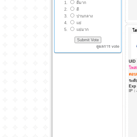
ดีมาก
ดี
ปานกลาง
แย่
แย่มาก
โด
ดูผลการ vote
UID 
โพสแ
ตอบแ
ระดับ
Exp
IP
: