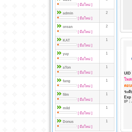
[ มือใหม่ ]
2
admin
[ มือใหม่ ]
2
orean
[ มือใหม่ ]
1
KAT
[ มือใหม่ ]
1
yuy
[ มือใหม่ ]
1
aTon
[ มือใหม่ ]
UID 
โพสแ
1
fang
ตอบแ
[ มือใหม่ ]
ระดับ
1
film
Exp
[ มือใหม่ ]
IP
:
1
mild
[ มือใหม่ ]
1
Donus
[ มือใหม่ ]