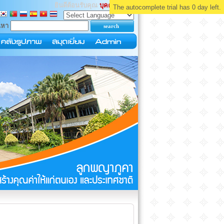
ยินดีต้อนรับคุณ
บุคคลทั่วไป
The autocomplete trial has 0 day left.
นหา