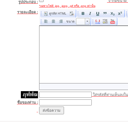
จำกัดขนาด 
รูปประกอบ :
*เฉพาะไฟล์ .jpg, .jpeg, .gif หรือ .png เท่านั้น
รายละเอียด :
ดูรหัส HTML
ขนาด
ขนาด
ใส่รหัสที่ท่านเห็นลงในช
ชื่อของท่าน :