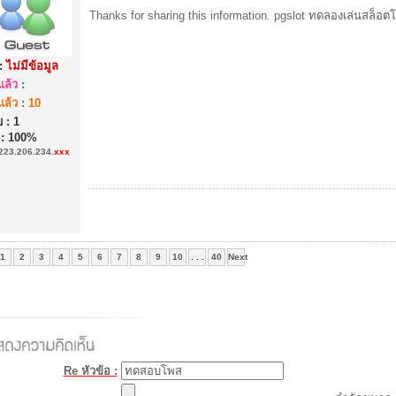
Thanks for sharing this information. pgslot
ทดลองเล่นสล็อตโ
:
ไม่มีข้อมูล
ล้ว
:
ล้ว
:
10
 : 1
 : 100%
223.206.234.
xxx
1
2
3
4
5
6
7
8
9
10
. . .
40
Next
Re หัวข้อ :