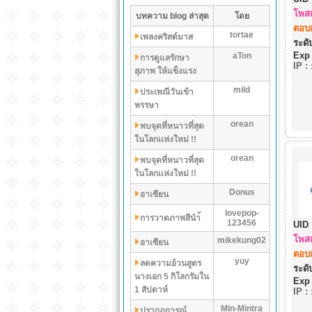
โพสแ
บทความ blog ล่าสุด
โดย
ตอบแ
tortae
เพลงคริสต์มาส
ระดับ
Exp
aTon
การดูแลรักษา
IP
:
สุภาพ ให้แข็งแรง
mild
ประเพณีวันเข้า
พรรษา
orean
พบจุดที่หนาวที่สุด
ในโลกเเห่งใหม่ !!
orean
พบจุดที่หนาวที่สุด
ในโลกเเห่งใหม่ !!
Donus
อาเซียน
lovepop-
การวาดภาพสีนำ้
123456
UID 
โพสแ
mikekung02
อาเซียน
ตอบแ
yuy
ลดความอ้วนสูตร
ระดับ
นางเอก 5 กิโลกรัมใน
Exp
1 สัปดาห์
IP
:
Min-Mintra
ปรากฏการณ์