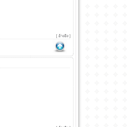
[
อ้างอิง
]