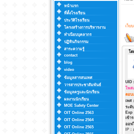
หน้าแรก
ที่ตั้งโรงเรียน
ประวัติโรงเรียน
เว็บ
โครงสร้างการบริหารงาน
ทำเนียบบุคลากร
ปฏิทินกิจกรรม
สาระความรู้
โด
contact
blog
video
ข้อมูลสารสนเทศ
UID 
วารสารประชาสัมพันธ์
โพสแ
ข้อมูลครูและนักเรียน
ตอบแ
ผลงานนักเรียน
เพศ :
MOE Safety Center
ระดับ
Exp 
OIT Online 2563
เข้าร
OIT Online 2564
ออฟไ
OIT Online 2565
IP
: