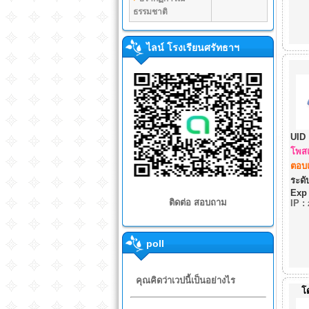
ธรรมชาติ
ไลน์ โรงเรียนศรัทธาฯ
UID 
โพสแ
ตอบแ
ระดับ
Exp
ติดต่อ สอบถาม
IP
:
poll
คุณคิดว่าเวปนี้เป็นอย่างไร
โ