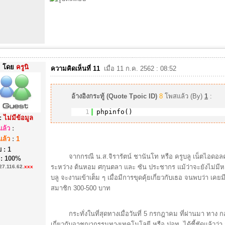
โดย
ครูนิ
ความคิดเห็นที่ 11
เมื่อ 11 ก.ค. 2562 : 08:52
อ้างอิงกระทู้ (Quote Tpoic ID)
8
โพสแล้ว (By)
1
:
1
phpinfo()
:
ไม่มีข้อมูล
ล้ว
:
ล้ว
:
1
 : 1
จากกรณี น.ส.จิรารัตน์ ชานันโท หรือ ครูบลู เน็ตไอดอลคนด
 : 100%
ระหว่าง ต้นหอม ศกุนตลา และ ซัน ประชากร แม้ว่าจะยังไม่มีหลัก
27.116.62.
xxx
บลู จะงานเข้าเต็ม ๆ เมื่อมีการขุดคุ้ยเกี่ยวกับเธอ จนพบว่า เคย
สมาชิก 300-500 บาท
กระทั่งในที่สุดทางเมื่อวันที่ 5 กรกฎาคม ที่ผ่านมา ทาง
เกี่ยวกับอาชญากรรมทางเทคโนโลยี หรือ ปอท. ได้ชี้ชัดแล้วว่า ก