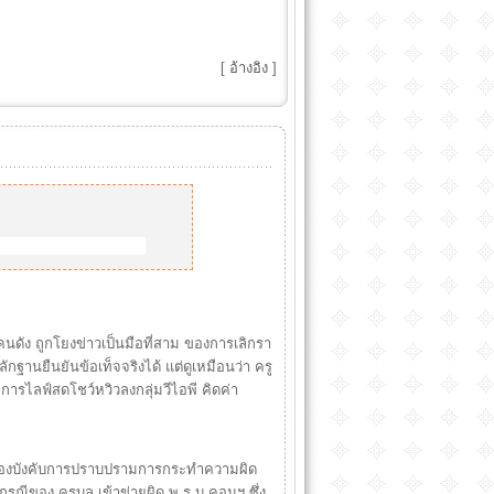
[
อ้างอิง
]
ัง ถูกโยงข่าวเป็นมือที่สาม ของการเลิกรา
ฐานยืนยันข้อเท็จจริงได้ แต่ดูเหมือนว่า ครู
มีการไลฟ์สดโชว์หวิวลงกลุ่มวีไอพี คิดค่า
 กองบังคับการปราบปรามการกระทำความผิด
รณีของ ครูบูล เข้าข่ายผิด พ.ร.บ.คอมฯ ซึ่ง