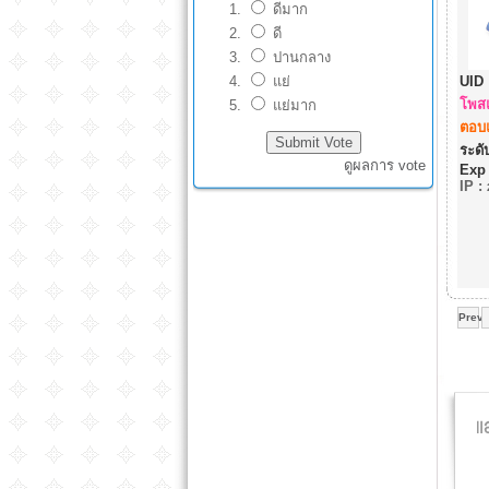
ดีมาก
ดี
ปานกลาง
แย่
UID 
โพสแ
แย่มาก
ตอบแ
ระดับ
ดูผลการ vote
Exp
IP
:
Prev