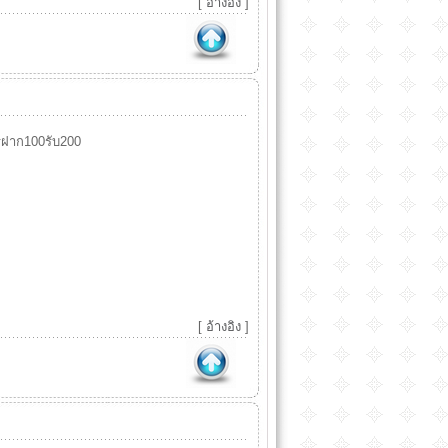
[
อ้างอิง
]
ฝาก100รับ200
[
อ้างอิง
]