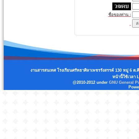
ชื่อของท่าน :
งานสารสนเทศ โรงเรียนศรัทธาศิลาเพชรรังสรรค์ 130 หมู่ 6 ต.
หน้านี้ใช้เวลา
@2010-2012 under
GNU General Pu
Powe