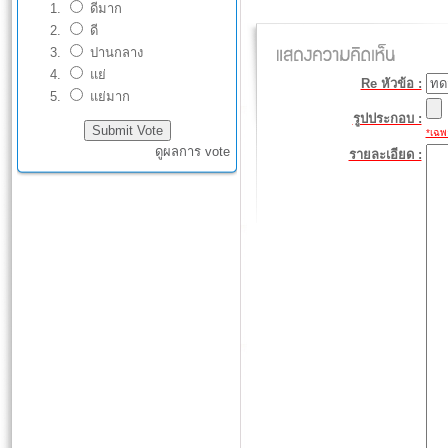
ดีมาก
ดี
ปานกลาง
แย่
Re หัวข้อ :
แย่มาก
รูปประกอบ :
*เฉพา
ดูผลการ vote
รายละเอียด :