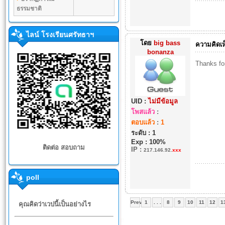
ธรรมชาติ
ไลน์ โรงเรียนศรัทธาฯ
โดย
big bass
ความคิดเห
bonanza
Thanks fo
UID :
ไม่มีข้อมูล
โพสแล้ว
:
ตอบแล้ว
:
1
ระดับ : 1
Exp : 100%
ติดต่อ สอบถาม
IP
:
217.146.92.
xxx
poll
Prev
1
. . .
8
9
10
11
12
1
คุณคิดว่าเวปนี้เป็นอย่างไร