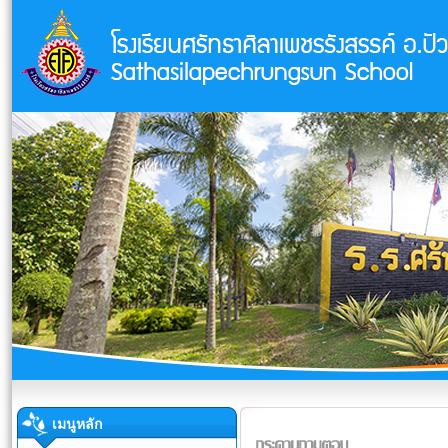
เมนูหลัก