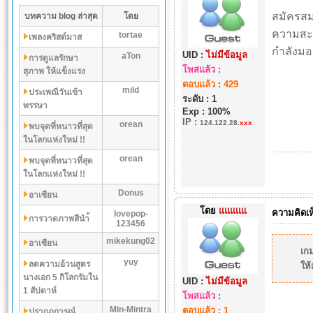
สมัครส
บทความ blog ล่าสุด
โดย
ความสะด
tortae
เพลงคริสต์มาส
กำลังมอ
UID :
ไม่มีข้อมูล
aTon
การดูแลรักษา
โพสแล้ว
:
สุภาพ ให้แข็งแรง
ตอบแล้ว
:
429
mild
ประเพณีวันเข้า
ระดับ : 1
พรรษา
Exp : 100%
IP
:
124.122.28.
xxx
orean
พบจุดที่หนาวที่สุด
ในโลกเเห่งใหม่ !!
orean
พบจุดที่หนาวที่สุด
ในโลกเเห่งใหม่ !!
Donus
อาเซียน
โดย
แแแแแ
ความคิดเห
lovepop-
การวาดภาพสีนำ้
123456
mikekung02
อาเซียน
เกม
yuy
ลดความอ้วนสูตร
ให
นางเอก 5 กิโลกรัมใน
UID :
ไม่มีข้อมูล
1 สัปดาห์
โพสแล้ว
:
Min-Mintra
ตอบแล้ว
:
1
ปรากฏการณ์