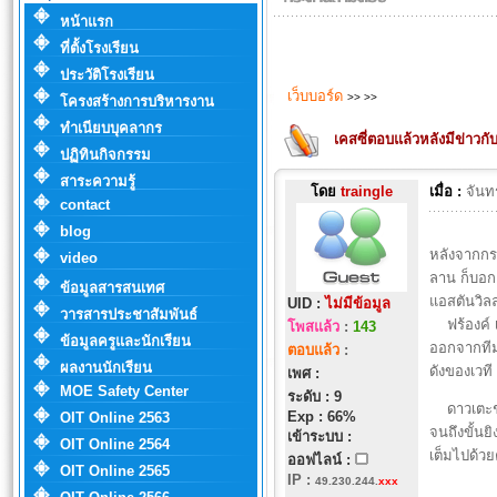
หน้าแรก
ที่ตั้งโรงเรียน
ประวัติโรงเรียน
เว็บบอร์ด
>>
>>
โครงสร้างการบริหารงาน
ทำเนียบบุคลากร
เคสซี่ตอบแล้วหลังมีข่าวกับ
ปฏิทินกิจกรรม
สาระความรู้
โดย
traingle
เมื่อ :
จันท
contact
blog
หลังจากกระ
video
ลาน ก็บอกเ
ข้อมูลสารสนเทศ
แอสตันวิล
UID :
ไม่มีข้อมูล
วารสารประชาสัมพันธ์
ฟร้องค์ เค
โพสแล้ว
:
143
ข้อมูลครูและนักเรียน
ออกจากทีมแ
ตอบแล้ว
:
ผลงานนักเรียน
ดังของเวที 
เพศ :
MOE Safety Center
ระดับ : 9
ดาวเตะชาว
Exp : 66%
OIT Online 2563
จนถึงขั้นย
เข้าระบบ :
OIT Online 2564
เต็มไปด้วย
ออฟไลน์ :
OIT Online 2565
IP
:
49.230.244.
xxx