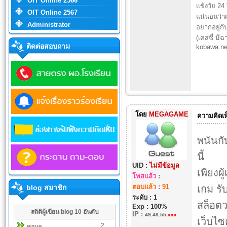
OIT Online 2566
แข้งวัย 24
OIT Online 2567
แน่นอนว่า
Administrator
อยากอยู่กั
(เคสซี่ มี
ติดต่อสอบถาม
kobawa.ne
โดย
MEGAGAME
ความคิดเห
พนันกั
นี้
UID :
ไม่มีข้อมูล
เพียงผ
โพสแล้ว
:
ตอบแล้ว
:
91
blog สมาชิก
เกม รั
ระดับ : 1
สล็อตว
Exp : 100%
สถิติผู้เขียน blog 10 อันดับ
IP
:
49.48.55.
xxx
เว็บไซ
2
wave