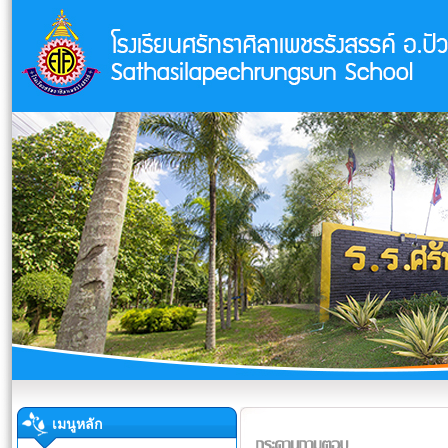
เมนูหลัก