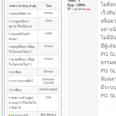
ระดับ : 1
ไม่ต้
Exp : 100%
บทความ blog ล่าสุด
โดย
IP
:
49.48.55.
xxx
เร็วทั
tortae
เพลงคริสต์มาส
สล็อตว
aTon
การดูแลรักษา
สุภาพ ให้แข็งแรง
อย่างน
mild
ประเพณีวันเข้า
ไม่มีอ
พรรษา
มีผู้เ
orean
พบจุดที่หนาวที่สุด
ในโลกเเห่งใหม่ !!
PG SLO
orean
พบจุดที่หนาวที่สุด
ธรรม
ในโลกเเห่งใหม่ !!
PG SLO
Donus
อาเซียน
ล้นหล
lovepop-
การวาดภาพสีนำ้
123456
มีระบบ
mikekung02
อาเซียน
PG SLO
yuy
ลดความอ้วนสูตร
นางเอก 5 กิโลกรัมใน
1 สัปดาห์
Min-Mintra
ปรากฏการณ์