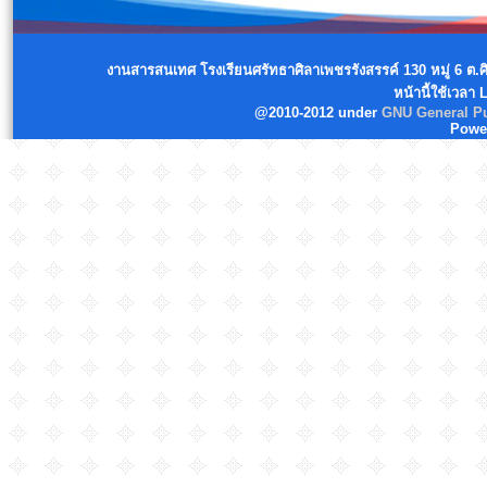
งานสารสนเทศ โรงเรียนศรัทธาศิลาเพชรรังสรรค์ 130 หมู่ 6 ต.
หน้านี้ใช้เวลา
@2010-2012 under
GNU General Pu
Powe