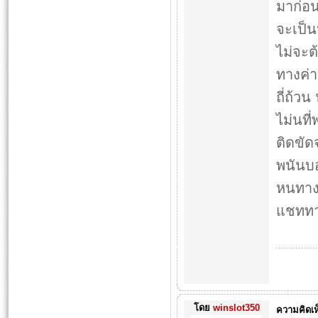
มาก่อ
จะเป็น
ไม่จะต
ทางค่า
ถี่ถ้ว
ไม่นที
ติดขั
พนันบอ
หนทางห
แชททาง
โดย
winslot350
ความคิดเห