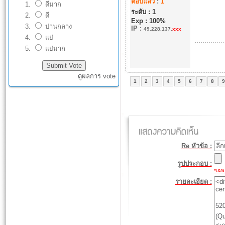
ตอบแล้ว
:
1
ดีมาก
ระดับ : 1
ดี
Exp : 100%
ปานกลาง
IP
:
49.228.137.
xxx
แย่
แย่มาก
ดูผลการ vote
1
2
3
4
5
6
7
8
9
Re หัวข้อ :
รูปประกอบ :
*เฉพา
รายละเอียด :