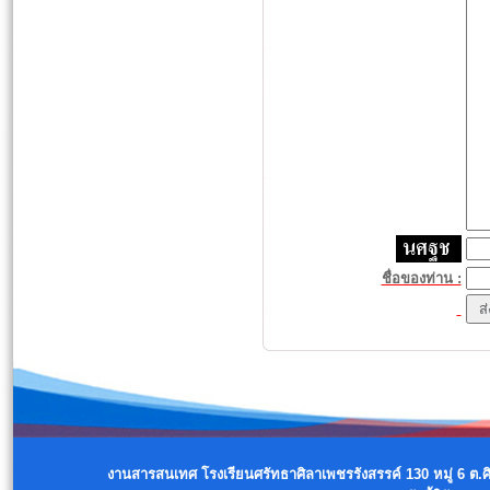
ชื่อของท่าน :
งานสารสนเทศ โรงเรียนศรัทธาศิลาเพชรรังสรรค์ 130 หมู่ 6 ต.