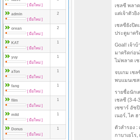
[ มือใหม่ ]
เชลซี พลาด
แต่เจ้าตัวยิ
2
admin
[ มือใหม่ ]
เชลซียังปิ
2
orean
ประตูมาดริด
[ มือใหม่ ]
1
KAT
Goal! เจ้าบ
[ มือใหม่ ]
มาดริดก่อนไ
1
yuy
ไม่พลาด เช
[ มือใหม่ ]
1
aTon
จบเกม เชลซ
[ มือใหม่ ]
พบแมนเชสเตอ
1
fang
[ มือใหม่ ]
รายชื่อนักเ
เชลซี (3-4-3
1
film
[ มือใหม่ ]
เซซาร์ อัซปิ
1
mild
เนอร์, ไค ฮ
[ มือใหม่ ]
ตัวสำรอง : 
1
Donus
[ มือใหม่ ]
กาบาเยโร, เค