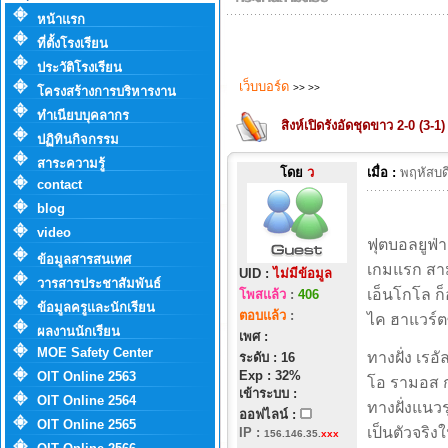
หน้าแรก
ที่ตั้งโรงเรียน
ประวัติโรงเรียน
เว็บบอร์ด
>>
>>
โครงสร้างการบริหารงาน
ทำเนียบบุคลากร
สิงห์เปิดรังอัดชุดขาว 2-0 (3-1) 
ปฏิทินกิจกรรม
สาระความรู้
โดย
ว
เมื่อ :
พฤหัสบด
contact
blog
video
ฟุตบอลยูฟ่า
ข้อมูลสารสนเทศ
เกมแรก สาม
UID :
ไม่มีข้อมูล
วารสารประชาสัมพันธ์
เอ็นโกโล ก็
โพสแล้ว
:
406
ข้อมูลครูและนักเรียน
ตอบแล้ว
:
ไค ฮาแวร์ต
ผลงานนักเรียน
เพศ :
MOE Safety Center
ทางฝั่ง เรอ
ระดับ : 16
Exp : 32%
OIT Online 2563
โอ รามอส ก
เข้าระบบ :
OIT Online 2564
ทางฝั่งแนวร
ออฟไลน์ :
OIT Online 2565
เป็นตัวจริง
IP
:
156.146.35.
xxx