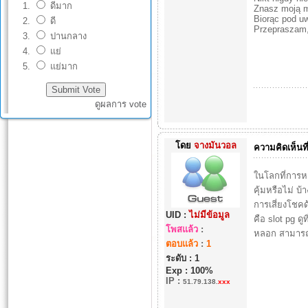
ดีมาก
Znasz moją 
Biorąc pod u
ดี
Przepraszam,
ปานกลาง
แย่
แย่มาก
ดูผลการ vote
โดย
จางมันวอล
ความคิดเห็นที
ในโลกที่การหา
คุ้มหรือไม่ บ
การเสี่ยงโชค
UID :
ไม่มีข้อมูล
คือ slot pg ดูท
โพสแล้ว
:
หลอก สามารถรั
ตอบแล้ว
:
1
ระดับ : 1
Exp : 100%
IP
:
51.79.138.
xxx