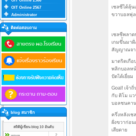
OIT Online 2566
เชลซีได้ลุ้
OIT Online 2567
ขวาบอลพุ่งต
Administrator
ติดต่อสอบถาม
เชลซีพลาดปร
เกมขึ่้นมาฝ
สัญญาณจาก
มาดริดเกือ
พลิกบอลหน้า
ปัดได้เยี่ยม
Goal! เจ้าถ
กับ ติโม แว
บอลชนคานก่
blog สมาชิก
ครึ่งหลังเช
ฝั่งขวาก่อ
สถิติผู้เขียน blog 10 อันดับ
เสียดาย
2
wave