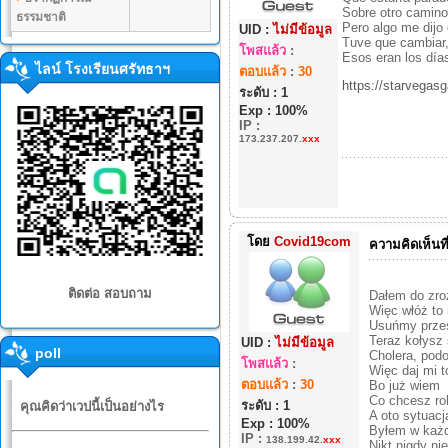
Sobre otro camino,
ธรรมชาติ
Pero algo me dijo 
UID :
ไม่มีข้อมูล
Tuve que cambiar,
โพสแล้ว
:
Esos eran los días
ไลน์ โรงเรียนศรัทธาฯ
ตอบแล้ว
:
30
https://starv
ระดับ : 1
Exp : 100%
IP
:
173.237.207.
xxx
โดย
Covid19com
ความคิดเห็นที
ติดต่อ สอบถาม
Dałem do zroz
Więc włóż to
Usuńmy przes
Teraz kołysz
UID :
ไม่มีข้อมูล
poll
Cholera, podo
โพสแล้ว
:
Więc daj mi t
ตอบแล้ว
:
30
Bo już wiem
Co chcesz ro
ระดับ : 1
คุณคิดว่าเวปนี้เป็นอย่างไร
A oto sytuacj
Exp : 100%
Byłem w każ
IP
:
138.199.42.
xxx
Nikt nigdy ni