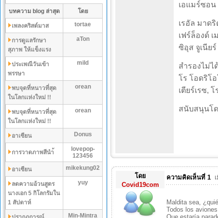
เอแมร์ซอน พ
บทความ blog ล่าสุด
โดย
เรอัล มาดริด
tortae
เพลงคริสต์มาส
เฟร์ล็องด์ เ
aTon
การดูแลรักษา
ซิอุส จูเนียร์
สุภาพ ให้แข็งแรง
mild
ประเพณีวันเข้า
สำรองไม่ได้
พรรษา
โร โอดริโอโซ
orean
พบจุดที่หนาวที่สุด
เตียร์เรซ, โ
ในโลกเเห่งใหม่ !!
สนับสนุนโด
orean
พบจุดที่หนาวที่สุด
ในโลกเเห่งใหม่ !!
Donus
อาเซียน
lovepop-
การวาดภาพสีนำ้
123456
mikekung02
อาเซียน
โดย
ความคิดเห็นที่ 1
เ
yuy
ลดความอ้วนสูตร
Covid19com
นางเอก 5 กิโลกรัมใน
Maldita sea, ¿qui
1 สัปดาห์
Todos los avione
Min-Mintra
Que estaría parad
ปรากฏการณ์