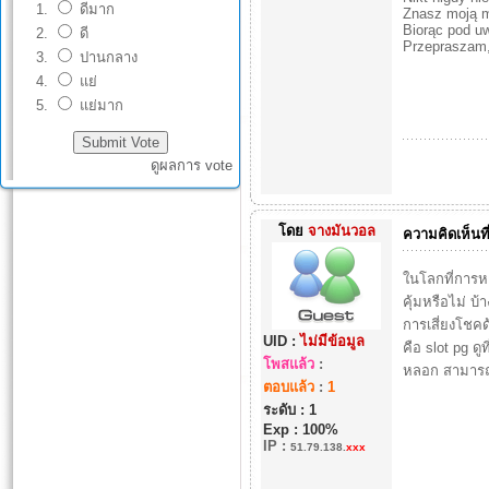
ดีมาก
Znasz moją 
Biorąc pod u
ดี
Przepraszam,
ปานกลาง
แย่
แย่มาก
ดูผลการ vote
โดย
จางมันวอล
ความคิดเห็นที
ในโลกที่การหา
คุ้มหรือไม่ บ
การเสี่ยงโชค
UID :
ไม่มีข้อมูล
คือ slot pg ดูท
โพสแล้ว
:
หลอก สามารถรั
ตอบแล้ว
:
1
ระดับ : 1
Exp : 100%
IP
:
51.79.138.
xxx