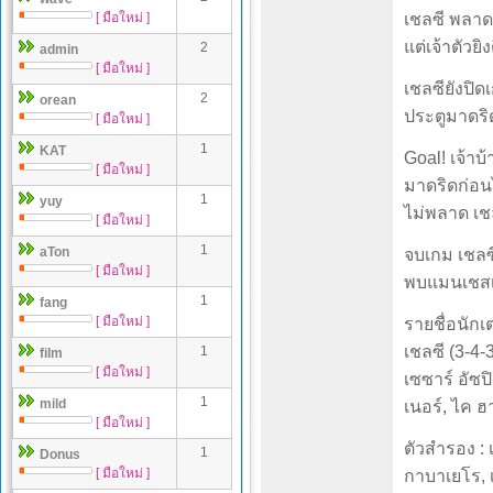
[ มือใหม่ ]
เชลซี พลาด
แต่เจ้าตัวยิ
2
admin
[ มือใหม่ ]
เชลซียังปิ
2
orean
ประตูมาดริด
[ มือใหม่ ]
1
KAT
Goal! เจ้าบ
[ มือใหม่ ]
มาดริดก่อนไ
1
yuy
ไม่พลาด เช
[ มือใหม่ ]
1
aTon
จบเกม เชลซ
[ มือใหม่ ]
พบแมนเชสเตอ
1
fang
[ มือใหม่ ]
รายชื่อนักเ
เชลซี (3-4-3
1
film
[ มือใหม่ ]
เซซาร์ อัซปิ
1
mild
เนอร์, ไค ฮ
[ มือใหม่ ]
ตัวสำรอง : 
1
Donus
[ มือใหม่ ]
กาบาเยโร, เค