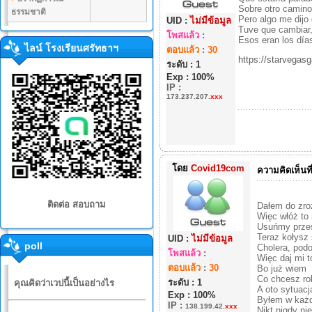
Sobre otro camino,
ธรรมชาติ
Pero algo me dijo 
UID :
ไม่มีข้อมูล
Tuve que cambiar,
โพสแล้ว
:
Esos eran los días
ไลน์ โรงเรียนศรัทธาฯ
ตอบแล้ว
:
30
https://starv
ระดับ : 1
Exp : 100%
IP
:
173.237.207.
xxx
โดย
Covid19com
ความคิดเห็นที
ติดต่อ สอบถาม
Dałem do zroz
Więc włóż to
Usuńmy przes
Teraz kołysz
UID :
ไม่มีข้อมูล
poll
Cholera, podo
โพสแล้ว
:
Więc daj mi t
ตอบแล้ว
:
30
Bo już wiem
Co chcesz ro
ระดับ : 1
คุณคิดว่าเวปนี้เป็นอย่างไร
A oto sytuacj
Exp : 100%
Byłem w każ
IP
:
138.199.42.
xxx
Nikt nigdy ni