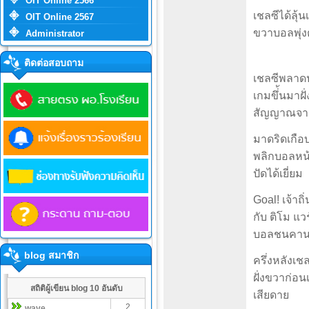
OIT Online 2566
เชลซีได้ลุ้
OIT Online 2567
ขวาบอลพุ่งต
Administrator
ติดต่อสอบถาม
เชลซีพลาดปร
เกมขึ่้นมาฝ
สัญญาณจาก
มาดริดเกือ
พลิกบอลหน้า
ปัดได้เยี่ยม
Goal! เจ้าถ
กับ ติโม แว
บอลชนคานก่
blog สมาชิก
ครึ่งหลังเช
ฝั่งขวาก่อ
สถิติผู้เขียน blog 10 อันดับ
เสียดาย
2
wave