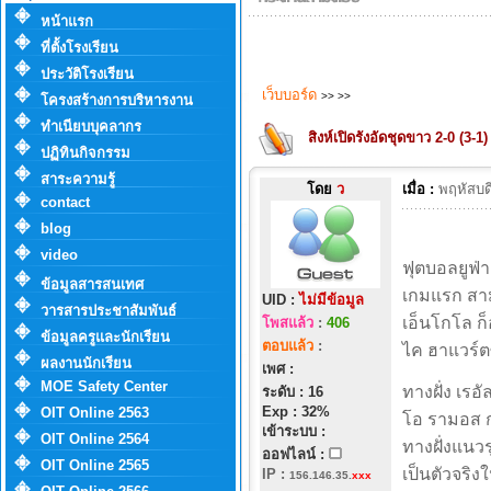
หน้าแรก
ที่ตั้งโรงเรียน
ประวัติโรงเรียน
เว็บบอร์ด
>>
>>
โครงสร้างการบริหารงาน
ทำเนียบบุคลากร
สิงห์เปิดรังอัดชุดขาว 2-0 (3-1) 
ปฏิทินกิจกรรม
สาระความรู้
โดย
ว
เมื่อ :
พฤหัสบด
contact
blog
video
ฟุตบอลยูฟ่า
ข้อมูลสารสนเทศ
เกมแรก สาม
UID :
ไม่มีข้อมูล
วารสารประชาสัมพันธ์
เอ็นโกโล ก็
โพสแล้ว
:
406
ข้อมูลครูและนักเรียน
ตอบแล้ว
:
ไค ฮาแวร์ต
ผลงานนักเรียน
เพศ :
MOE Safety Center
ทางฝั่ง เรอ
ระดับ : 16
Exp : 32%
OIT Online 2563
โอ รามอส ก
เข้าระบบ :
OIT Online 2564
ทางฝั่งแนวร
ออฟไลน์ :
OIT Online 2565
เป็นตัวจริง
IP
:
156.146.35.
xxx