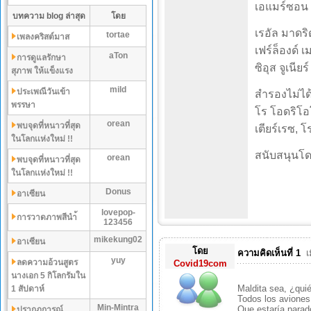
เอแมร์ซอน พ
บทความ blog ล่าสุด
โดย
เรอัล มาดริด
tortae
เพลงคริสต์มาส
เฟร์ล็องด์ เ
aTon
การดูแลรักษา
ซิอุส จูเนียร์
สุภาพ ให้แข็งแรง
mild
ประเพณีวันเข้า
สำรองไม่ได้
พรรษา
โร โอดริโอโซ
orean
พบจุดที่หนาวที่สุด
เตียร์เรซ, โ
ในโลกเเห่งใหม่ !!
สนับสนุนโด
orean
พบจุดที่หนาวที่สุด
ในโลกเเห่งใหม่ !!
Donus
อาเซียน
lovepop-
การวาดภาพสีนำ้
123456
mikekung02
อาเซียน
โดย
ความคิดเห็นที่ 1
เ
yuy
ลดความอ้วนสูตร
Covid19com
นางเอก 5 กิโลกรัมใน
Maldita sea, ¿qui
1 สัปดาห์
Todos los avione
Min-Mintra
Que estaría parad
ปรากฏการณ์