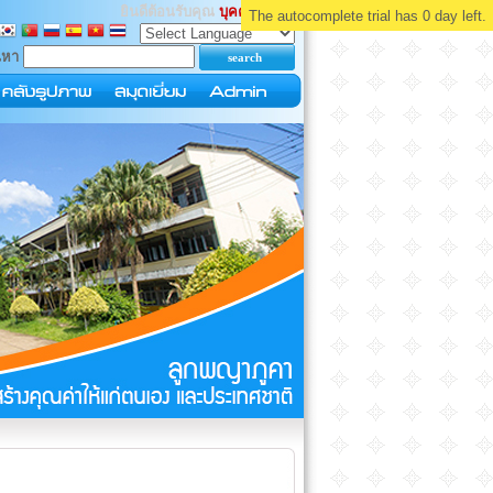
ยินดีต้อนรับคุณ
บุคคลทั่วไป
The autocomplete trial has 0 day left.
นหา