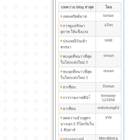
บทความ blog ล่าสุด
โดย
tortae
เพลงคริสต์มาส
aTon
การดูแลรักษา
สุภาพ ให้แข็งแรง
mild
ประเพณีวันเข้า
พรรษา
orean
พบจุดที่หนาวที่สุด
ในโลกเเห่งใหม่ !!
orean
พบจุดที่หนาวที่สุด
ในโลกเเห่งใหม่ !!
Donus
อาเซียน
lovepop-
การวาดภาพสีนำ้
123456
mikekung02
อาเซียน
yuy
ลดความอ้วนสูตร
นางเอก 5 กิโลกรัมใน
1 สัปดาห์
Min-Mintra
ปรากฏการณ์