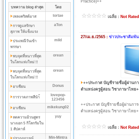
Practice)++
บทความ blog ล่าสุด
โดย
tortae
เพลงคริสต์มาส
เฉลี่ย :
Not Rated
aTon
การดูแลรักษา
สุภาพ ให้แข็งแรง
27/เม.ย./2565 :
ข่าวประชาสัมพัน
mild
ประเพณีวันเข้า
พรรษา
orean
พบจุดที่หนาวที่สุด
ในโลกเเห่งใหม่ !!
orean
พบจุดที่หนาวที่สุด
ในโลกเเห่งใหม่ !!
++ประกาศ บัญชีรายชื่อผู้ผ่านการ
Donus
อาเซียน
ตำแหน่งครูผู้สอน วิชาภาษาไทย
lovepop-
การวาดภาพสีนำ้
123456
++ประกาศ บัญชีรายชื่อผู้ผ่านการค
mikekung02
อาเซียน
ตำแหน่งครูผู้สอน วิชาภาษาไทย
yuy
ลดความอ้วนสูตร
นางเอก 5 กิโลกรัมใน
เฉลี่ย :
Not Rated
1 สัปดาห์
Min-Mintra
ปรากฏการณ์