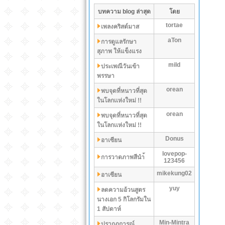
บทความ blog ล่าสุด
โดย
tortae
เพลงคริสต์มาส
aTon
การดูแลรักษา
สุภาพ ให้แข็งแรง
mild
ประเพณีวันเข้า
พรรษา
orean
พบจุดที่หนาวที่สุด
ในโลกเเห่งใหม่ !!
orean
พบจุดที่หนาวที่สุด
ในโลกเเห่งใหม่ !!
Donus
อาเซียน
lovepop-
การวาดภาพสีนำ้
123456
mikekung02
อาเซียน
yuy
ลดความอ้วนสูตร
นางเอก 5 กิโลกรัมใน
1 สัปดาห์
Min-Mintra
ปรากฏการณ์