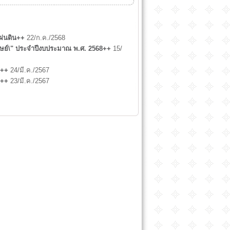
ผ่นดิน++
22/ก.ค./2568
ศิษย์\" ประจำปีงบประมาณ พ.ศ. 2568++
15/
7++
24/มี.ค./2567
7++
23/มี.ค./2567