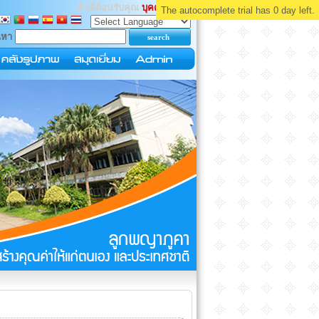
ยินดีต้อนรับคุณ
บุคคลทั่วไป
The autocomplete trial has 0 day left.
นหา