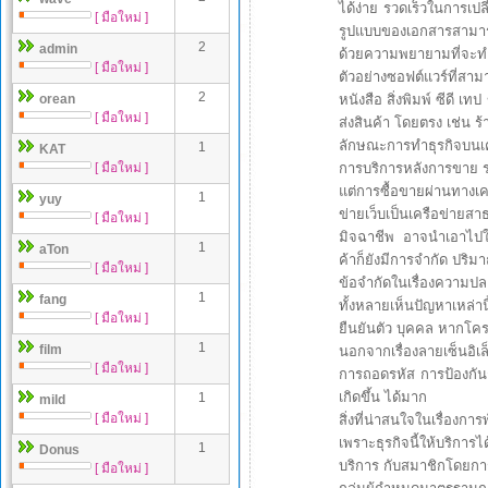
ได้ง่าย รวดเร็วในการเปล
[ มือใหม่ ]
รูปแบบของเอกสารสามารถ
2
admin
ด้วยความพยายามที่จะทำธ
[ มือใหม่ ]
ตัวอย่างซอฟต์แวร์ที่สา
2
orean
หนังสือ สิ่งพิมพ์ ซีดี เท
[ มือใหม่ ]
ส่งสินค้า โดยตรง เช่น ร
ลักษณะการทำธุรกิจบนเคร
1
KAT
[ มือใหม่ ]
การบริการหลังการขาย รวม
แต่การซื้อขายผ่านทางเครื
1
yuy
ข่ายเว็บเป็นเครือข่ายส
[ มือใหม่ ]
มิจฉาชีพ อาจนำเอาไปใช้ใ
1
aTon
ค้าก็ยังมีการจำกัด ปริมา
[ มือใหม่ ]
ข้อจำกัดในเรื่องความปลอ
1
fang
ทั้งหลายเห็นปัญหาเหล่า
[ มือใหม่ ]
ยืนยันตัว บุคคล หากโค
1
film
นอกจากเรื่องลายเซ็นอิเล
[ มือใหม่ ]
การถอดรหัส การป้องกันกา
เกิดขึ้น ได้มาก
1
mild
[ มือใหม่ ]
สิ่งที่น่าสนใจในเรื่อง
เพราะธุรกิจนี้ให้บริการไ
1
Donus
บริการ กับสมาชิกโดยการ
[ มือใหม่ ]