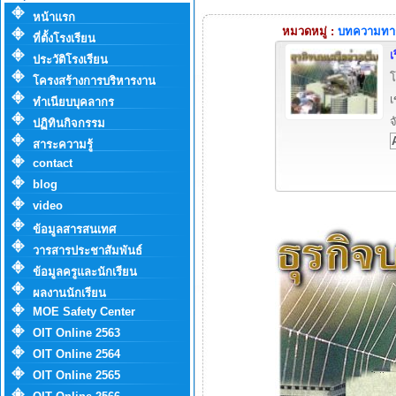
หน้าแรก
หมวดหมู่ :
บทความทาง
ที่ตั้งโรงเรียน
เ
ประวัติโรงเรียน
โ
โครงสร้างการบริหารงาน
เ
ทำเนียบบุคลากร
จ
ปฏิทินกิจกรรม
สาระความรู้
contact
blog
video
ข้อมูลสารสนเทศ
วารสารประชาสัมพันธ์
ข้อมูลครูและนักเรียน
ผลงานนักเรียน
MOE Safety Center
OIT Online 2563
OIT Online 2564
OIT Online 2565