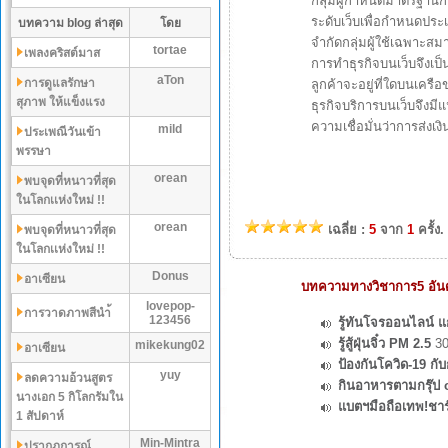
กลุ่มผู้กำหนดมาตรฐาน
ระดับเว็บเพื่อกำหนดประ
บทความ blog ล่าสุด
โดย
จำกัดกลุ่มผู้ใช้เฉพาะสม
tortae
เพลงคริสต์มาส
การทำธุรกิจบนเว็บจึงเป
aTon
การดูแลรักษา
ลูกค้าจะอยู่ที่ใดบนเครือ
สุภาพ ให้แข็งแรง
ธุรกิจบริการบนเว็บจึงมี
ความเชื่อมั่นว่าการส่งเ
mild
ประเพณีวันเข้า
พรรษา
orean
พบจุดที่หนาวที่สุด
ในโลกเเห่งใหม่ !!
orean
เฉลี่ย :
5
จาก
1
ครั้ง.
พบจุดที่หนาวที่สุด
ในโลกเเห่งใหม่ !!
Donus
อาเซียน
บทความทางวิชาการ5 อันดั
lovepop-
การวาดภาพสีนำ้
123456
รู้ทันโจรออนไลน์ แก
รู้สู้ฝุ่นจิ๋ว PM 2.5
30
mikekung02
อาเซียน
ป้องกันโควิด-19 ก
yuy
ลดความอ้วนสูตร
กินอาหารตามกรุ๊ป 
นางเอก 5 กิโลกรัมใน
แบตฯมือถือเทพ!ชาร
1 สัปดาห์
Min-Mintra
ปรากฏการณ์