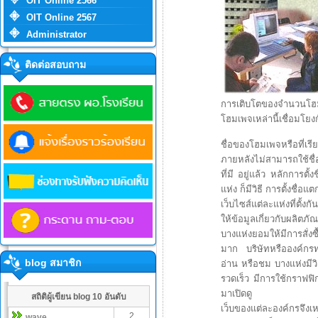
OIT Online 2566
OIT Online 2567
Administrator
ติดต่อสอบถาม
การเติบโตของจำนวนโฮมเ
โฮมเพจเหล่านี้เชื่อมโย
ชื่อของโฮมเพจหรือที่เรี
ภายหลังไม่สามารถใช้ชื่อ
ที่มี อยู่แล้ว หลักการต
แห่ง ก็มีวิธี การตั้งชื่อแต
เว็บไซส์แต่ละแห่งที่ตั้
ให้ข้อมูลเกี่ยวกับผลิตภ
บางแห่งยอมให้มีการสั่ง
มาก บริษัทหรือองค์กรทา
blog สมาชิก
อ่าน หรือชม บางแห่งมีวิ
รวดเร็ว มีการใช้กราฟฟิก
มาเปิดดู
สถิติผู้เขียน blog 10 อันดับ
เว็บของแต่ละองค์กรจึงเห
2
wave