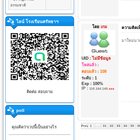
ธรรมชาติ
ไลน์ โรงเรียนศรัทธาฯ
โดย
เกม
ความคิดเห
มาใหม่มาแร
UID :
ไม่มีข้อมูล
โพสแล้ว
:
ตอบแล้ว
:
108
ระดับ : 1
Exp : 100%
IP
:
110.164.140.
xxx
ติดต่อ สอบถาม
poll
Prev
1
. . .
31
32
33
34
35
3
คุณคิดว่าเวปนี้เป็นอย่างไร