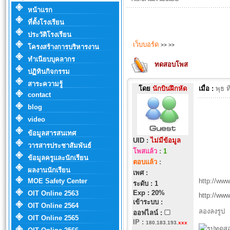
หน้าแรก
ที่ตั้งโรงเรียน
ประวัติโรงเรียน
เว็บบอร์ด
>>
>>
โครงสร้างการบริหารงาน
ทำเนียบบุคลากร
ทดสอบโพส
ปฏิทินกิจกรรม
สาระความรู้
โดย
นักบินฝึกหัด
เมื่อ :
พุธ 
contact
blog
video
ข้อมูลสารสนเทศ
UID :
ไม่มีข้อมูล
วารสารประชาสัมพันธ์
โพสแล้ว
:
1
ข้อมูลครูและนักเรียน
ตอบแล้ว
:
ผลงานนักเรียน
เพศ :
MOE Safety Center
http://ww
ระดับ : 1
Exp : 20%
OIT Online 2563
http://ww
เข้าระบบ :
OIT Online 2564
ลองลงรูป
ออฟไลน์ :
OIT Online 2565
IP
:
180.183.193.
xxx