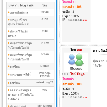
โพสแล้ว
:
บทความ blog ล่าสุด
โดย
ตอบแล้ว
:
108
ระดับ : 1
tortae
เพลงคริสต์มาส
Exp : 100%
aTon
IP
:
การดูแลรักษา
110.164.140.
xxx
สุภาพ ให้แข็งแรง
mild
ประเพณีวันเข้า
พรรษา
orean
พบจุดที่หนาวที่สุด
ในโลกเเห่งใหม่ !!
โดย
เกม
ความคิดเห
orean
พบจุดที่หนาวที่สุด
ในโลกเเห่งใหม่ !!
สุดยอดค่า
ได้จริง
Donus
อาเซียน
lovepop-
UID :
ไม่มีข้อมูล
การวาดภาพสีนำ้
123456
โพสแล้ว
:
mikekung02
อาเซียน
ตอบแล้ว
:
108
ระดับ : 1
yuy
ลดความอ้วนสูตร
Exp : 100%
นางเอก 5 กิโลกรัมใน
IP
:
110.164.140.
xxx
1 สัปดาห์
Min-Mintra
ปรากฏการณ์