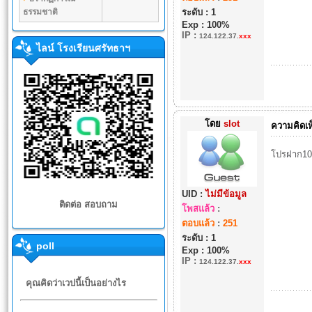
ธรรมชาติ
ระดับ : 1
Exp : 100%
IP
:
124.122.37.
xxx
ไลน์ โรงเรียนศรัทธาฯ
โดย
slot
ความคิดเห
โปร
ฝาก10
UID :
ไม่มีข้อมูล
ติดต่อ สอบถาม
โพสแล้ว
:
ตอบแล้ว
:
251
ระดับ : 1
poll
Exp : 100%
IP
:
124.122.37.
xxx
คุณคิดว่าเวปนี้เป็นอย่างไร