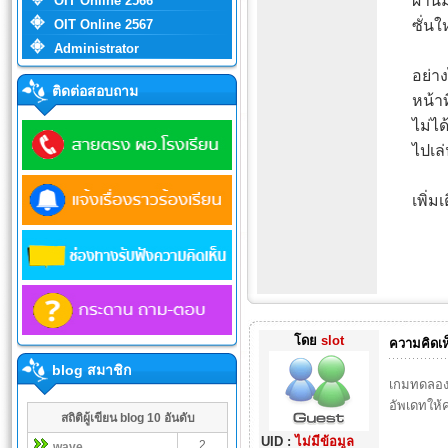
ผ่าน
OIT Online 2566
OIT Online 2567
ซั่นใ
Administrator
อย่า
ติดต่อสอบถาม
หน้าท
ไม่ไ
ไปเล่
เพิ่มเ
โดย
slot
ความคิดเห
blog สมาชิก
เกมทดลองเ
อัพเดทให้ค
สถิติผู้เขียน blog 10 อันดับ
UID :
ไม่มีข้อมูล
2
wave