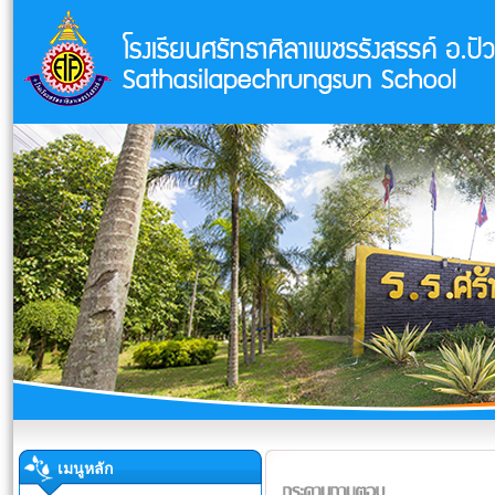
เมนูหลัก