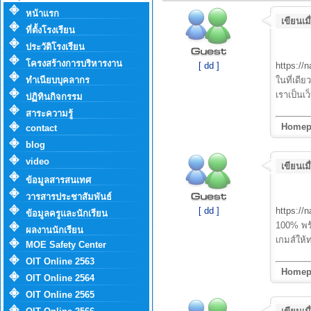
หน้าแรก
เขียนเมื
ที่ตั้งโรงเรียน
ประวัติโรงเรียน
โครงสร้างการบริหารงาน
[ dd ]
https://
ทำเนียบบุคลากร
ในที่เดี
เราเป็นเ
ปฏิทินกิจกรรม
สาระความรู้
Homep
contact
blog
video
เขียนเมื
ข้อมูลสารสนเทศ
วารสารประชาสัมพันธ์
[ dd ]
https://
ข้อมูลครูและนักเรียน
100% พร
ผลงานนักเรียน
เกมส์ให้
MOE Safety Center
OIT Online 2563
Homep
OIT Online 2564
OIT Online 2565