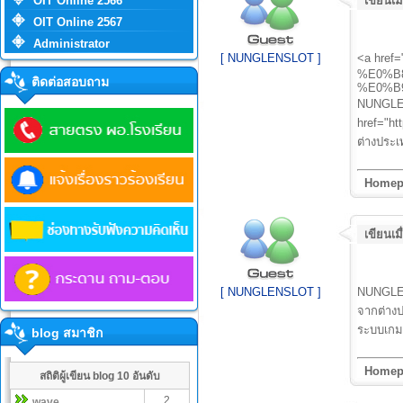
OIT Online 2566
เขียนเมื
OIT Online 2567
Administrator
[ NUNGLENSLOT ]
<a href=
%E0%B
ติดต่อสอบถาม
%E0%B9
NUNGLEN 
href="
ต่างประเ
Homep
เขียนเมื
[ NUNGLENSLOT ]
NUNGL
จากต่างป
ระบบเกมท
blog สมาชิก
Homep
สถิติผู้เขียน blog 10 อันดับ
2
wave