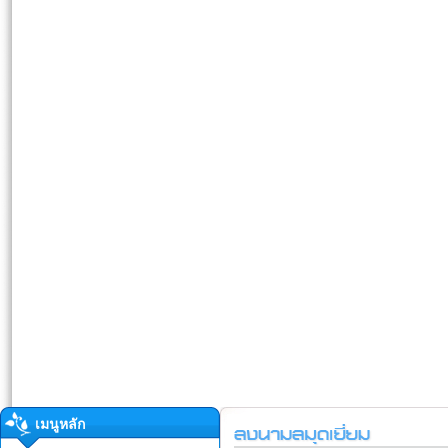
เมนูหลัก