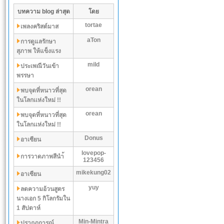
บทความ blog ล่าสุด
โดย
tortae
เพลงคริสต์มาส
aTon
การดูแลรักษา
สุภาพ ให้แข็งแรง
mild
ประเพณีวันเข้า
พรรษา
orean
พบจุดที่หนาวที่สุด
ในโลกเเห่งใหม่ !!
orean
พบจุดที่หนาวที่สุด
ในโลกเเห่งใหม่ !!
Donus
อาเซียน
lovepop-
การวาดภาพสีนำ้
123456
mikekung02
อาเซียน
yuy
ลดความอ้วนสูตร
นางเอก 5 กิโลกรัมใน
1 สัปดาห์
Min-Mintra
ปรากฏการณ์