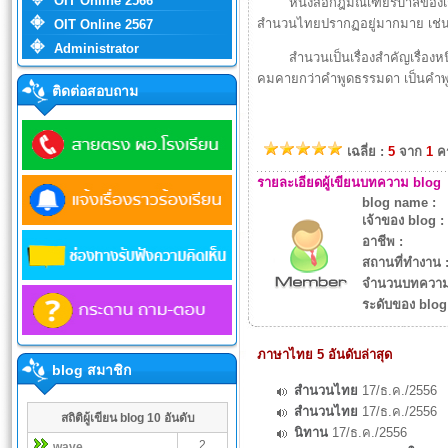
OIT Online 2566
หนังสือกฎมณเฑียรบาลของเก่า ก็
สำนวนไทยปรากฏอยู่มากมาย เช่น 
OIT Online 2567
Administrator
สำนวนเป็นเรื่องสำคัญเรื่องหนึ่
คมคายกว่าคำพูดธรรมดา เป็นคำพูดท
ติดต่อสอบถาม
เฉลี่ย :
5
จาก
1
คร
รายละเอียดผู้เขียนบทความ blog
blog name :
เจ้าของ blog :
อาชีพ :
สถานที่ทำงาน 
จำนวนบทความใ
ระดับของ blog
ภาษาไทย 5 อันดับล่าสุด
blog สมาชิก
สำนวนไทย
17/ธ.ค./2556
สำนวนไทย
17/ธ.ค./2556
สถิติผู้เขียน blog 10 อันดับ
นิทาน
17/ธ.ค./2556
2
wave