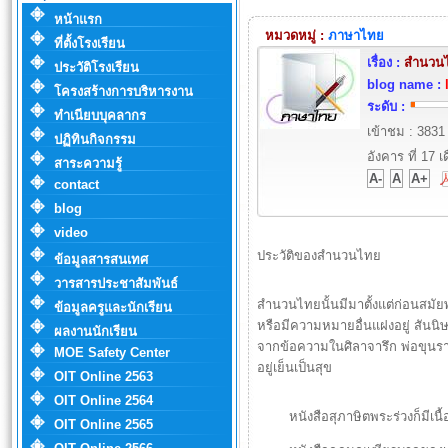
หน้าแรก
หมวดหมู่ :
ภาษาไทย
ที่ตั้งโรงเรียน
เรื่อง :
สำนวน
ประวัติโรงเรียน
blog name :
โครงสร้างการบริหารงาน
ระดับ :
ทำเนียบบุคลากร
เข้าชม : 3831
ปฏิทินกิจกรรม
อังคาร ที่ 17
สาระความรู้
A-
A
A+
contact
blog
video
ประวัติของสำนวนไทย
ข้อมูลสารสนเทศ
วารสารประชาสัมพันธ์
สำนวนไทยนั้นมีมาตั้งแต่ก่อนสมั
ข้อมูลครูและนักเรียน
หรือมีความหมายอื่นแฝงอยู่ สันนิษ
ผลงานนักเรียน
จากข้อความในศิลาจารึก พ่อขุนร
MOE Safety Center
อยู่เย็นเป็นสุข
OIT Online 2563
OIT Online 2564
หนังสือสุภาษิตพระร่วงก็มีเนื้อหา
OIT Online 2565