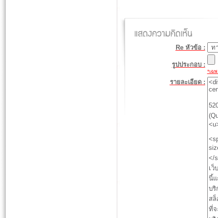
Re หัวข้อ :
รูปประกอบ :
*เฉพา
รายละเอียด :