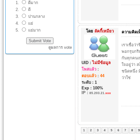
ดีมาก
ดี
ปานกลาง
แย่
แย่มาก
โดย
ลัคกี้เหมียว
ความคิดเห
เราเชื่อว่
ดูผลการ vote
พอกรุบกริ
กันทุกคนเพ
UID :
ไม่มีข้อมูล
ใจอยู่ว่า 
โพสแล้ว
:
ชนิดหนึ่ง 
ตอบแล้ว
:
44
ว่าใช่
ระดับ : 1
Exp : 100%
IP
:
85.203.21.
xxx
1
2
3
4
5
6
7
8
9