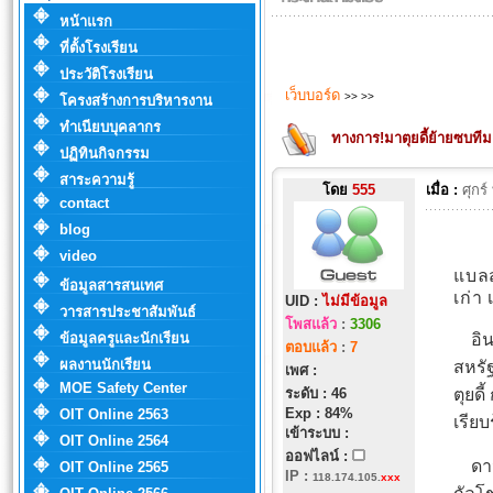
หน้าแรก
ที่ตั้งโรงเรียน
ประวัติโรงเรียน
เว็บบอร์ด
>>
>>
โครงสร้างการบริหารงาน
ทำเนียบบุคลากร
ทางการ!มาตุยดี้ย้ายซบที
ปฏิทินกิจกรรม
สาระความรู้
โดย
555
เมื่อ :
ศุกร
contact
blog
video
แบลส
ข้อมูลสารสนเทศ
เก่า 
UID :
ไม่มีข้อมูล
วารสารประชาสัมพันธ์
โพสแล้ว
:
3306
ข้อมูลครูและนักเรียน
อินเ
ตอบแล้ว
:
7
ผลงานนักเรียน
สหรัฐ
เพศ :
MOE Safety Center
ระดับ : 46
ตุยด
Exp : 84%
OIT Online 2563
เรียบ
เข้าระบบ :
OIT Online 2564
ออฟไลน์ :
ดาวเ
OIT Online 2565
IP
:
118.174.105.
xxx