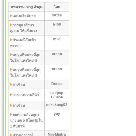
บทความ blog ล่าสุด
โดย
tortae
เพลงคริสต์มาส
aTon
การดูแลรักษา
สุภาพ ให้แข็งแรง
mild
ประเพณีวันเข้า
พรรษา
orean
พบจุดที่หนาวที่สุด
ในโลกเเห่งใหม่ !!
orean
พบจุดที่หนาวที่สุด
ในโลกเเห่งใหม่ !!
Donus
อาเซียน
lovepop-
การวาดภาพสีนำ้
123456
mikekung02
อาเซียน
yuy
ลดความอ้วนสูตร
นางเอก 5 กิโลกรัมใน
1 สัปดาห์
Min-Mintra
ปรากฏการณ์