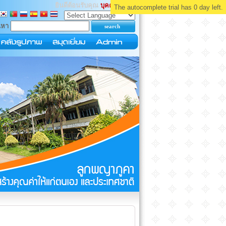
ยินดีต้อนรับคุณ
บุคคลทั่วไป
The autocomplete trial has 0 day left.
นหา