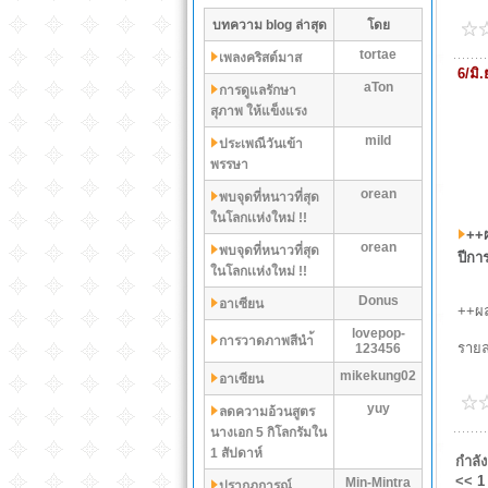
บทความ blog ล่าสุด
โดย
tortae
เพลงคริสต์มาส
6/มิ
aTon
การดูแลรักษา
สุภาพ ให้แข็งแรง
mild
ประเพณีวันเข้า
พรรษา
orean
พบจุดที่หนาวที่สุด
ในโลกเเห่งใหม่ !!
++ผ
orean
พบจุดที่หนาวที่สุด
ปีกา
ในโลกเเห่งใหม่ !!
Donus
อาเซียน
++ผล
lovepop-
การวาดภาพสีนำ้
รายล
123456
mikekung02
อาเซียน
yuy
ลดความอ้วนสูตร
นางเอก 5 กิโลกรัมใน
1 สัปดาห์
กำลั
<<
1
Min-Mintra
ปรากฏการณ์