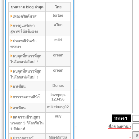
บทความ blog ล่าสุด
โดย
tortae
เพลงคริสต์มาส
aTon
การดูแลรักษา
สุภาพ ให้แข็งแรง
mild
ประเพณีวันเข้า
พรรษา
orean
พบจุดที่หนาวที่สุด
ในโลกเเห่งใหม่ !!
orean
พบจุดที่หนาวที่สุด
ในโลกเเห่งใหม่ !!
Donus
อาเซียน
lovepop-
การวาดภาพสีนำ้
123456
mikekung02
อาเซียน
yuy
ลดความอ้วนสูตร
นางเอก 5 กิโลกรัมใน
ชื่อของท่าน :
1 สัปดาห์
Min-Mintra
ปรากฏการณ์