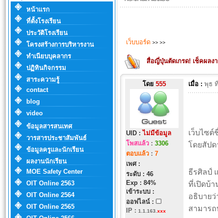
หน้าแรก
ที่ตั้งโรงเรียน
ประวัติโรงเรียน
เว็บบอร์ด
>>
>>
โครงสร้างการบริหารงาน
ทำเนียบบุคลากร
สื่อญี่ปุ่นตัดเกรด! เช็คผ
ปฏิทินกิจกรรม
สาระความรู้
โดย
555
เมื่อ :
พุธ 
contact
blog
video
ข้อมูลสารสนเทศ
เว็บไซต์
UID :
ไม่มีข้อมูล
วารสารประชาสัมพันธ์
โพสแล้ว
:
3306
โดยสัปดา
ข้อมูลครูและนักเรียน
ตอบแล้ว
:
7
ผลงานนักเรียน
เพศ :
MOE Safety Center
ธีรศิลป์
ระดับ : 46
Exp : 84%
OIT Online 2563
ที่เปิดบ
เข้าระบบ :
OIT Online 2564
อธิบายว่
ออฟไลน์ :
OIT Online 2565
สามารถท
IP
:
1.1.163.
xxx