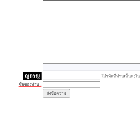
ใส่รหัสที่ท่านเห็นลงในช
ชื่อของท่าน :