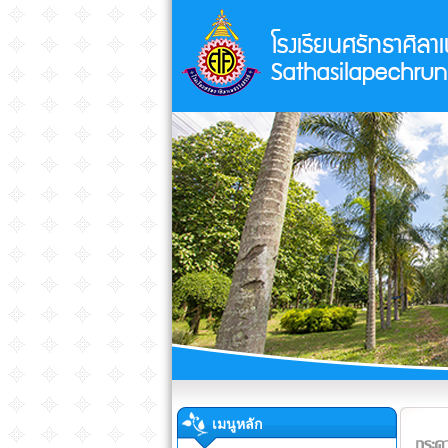
เมนูหลัก