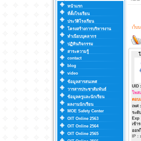
หน้าแรก
ที่ตั้งโรงเรียน
ประวัติโรงเรียน
เว็บ
โครงสร้างการบริหารงาน
ทำเนียบบุคลากร
ปฏิทินกิจกรรม
สาระความรู้
โ
contact
blog
video
ข้อมูลสารสนเทศ
UID 
วารสารประชาสัมพันธ์
โพสแ
ข้อมูลครูและนักเรียน
ตอบแ
ผลงานนักเรียน
เพศ :
MOE Safety Center
ระดับ
Exp 
OIT Online 2563
เข้าร
OIT Online 2564
ออฟไ
OIT Online 2565
IP
: