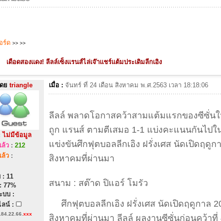
บอร์ด
>>
>>
เดือดสองแดง! ลีลล์เซ็งแรนส์ไล่เจ๊าแชร์แต้มประเดิมลีกเอิง
ดย
triangle
เมื่อ :
จันทร์ ที่ 24 เดือน สิงหาคม พ.ศ.2563 เวลา 18:18:06
ลีลล์ พลาดโอกาสคว้าสามแต้มแรกของซีซั่นใ
ถูก แรนส์ ตามตีเสมอ 1-1 แบ่งคะแนนกันไปใ
:
ไม่มีข้อมูล
แข่งขันศึกฟุตบอลลีกเอิง ฝรั่งเศส นัดเปิดฤดูกา
ล้ว
:
212
ล้ว
:
สิงหาคมที่ผ่านมา
 : 11
สนาม : สต๊าด ปิแอร์ โมรัว
: 77%
ะบบ :
ศึกฟุตบอลลีกเอิง ฝรั่งเศส นัดเปิดฤดูกาล 202
ลน์ :
184.22.66.
xxx
สิงหาคมที่ผ่านมา ลีลล์ ผลงานซีซั่นก่อนคว้าที่ 