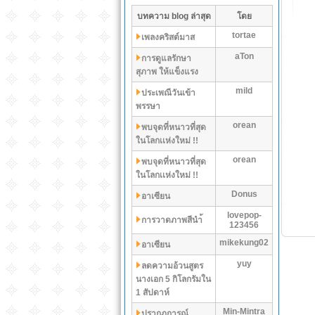
บทความ blog ล่าสุด
โดย
tortae
เพลงคริสต์มาส
aTon
การดูแลรักษา
สุภาพ ให้แข็งแรง
mild
ประเพณีวันเข้า
พรรษา
orean
พบจุดที่หนาวที่สุด
ในโลกเเห่งใหม่ !!
orean
พบจุดที่หนาวที่สุด
ในโลกเเห่งใหม่ !!
Donus
อาเซียน
lovepop-
การวาดภาพสีนำ้
123456
mikekung02
อาเซียน
yuy
ลดความอ้วนสูตร
นางเอก 5 กิโลกรัมใน
1 สัปดาห์
Min-Mintra
ปรากฏการณ์