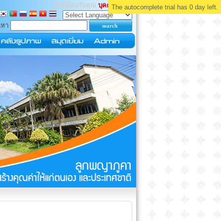
ยินดีต้อนรับคุณ
บุคคลทั่วไป
The autocomplete trial has 0 day left.
นหา