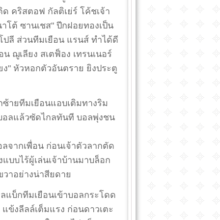
ิด คริสตอฟ กัลติเย่ร์ โค้ชเจ้า
รนาโต้ ซานเชส" ปีกฝอยทองเป็น
โปลี ส่วนทีมเยือน แรนส์ ทำได้ดี
่อน ฌูเลียง สเตฟ็อง เทรนเนอร์
ยง" หัวหอกตัวอันตราย ยิงประตู
็กซ้ายทีมเยือนแอบเติมทางริม
อลแล้วซัดไกลทันที บอลพุ่งชน
อลจากเพื่อน ก่อนเจ้าตัวลากตัด
บบไร้ผู้เล่นเจ้าบ้านมาบล็อก
งขวาอย่างน่าสียดาย
ฟูลแบ็กทีมเยือนเข้าบอลกระโดด
 แข้งลีลล์เต็มแรง ก่อนดาวเตะ