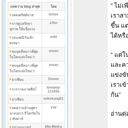
“ ไม่เ
บทความ blog ล่าสุด
โดย
เราสา
tortae
เพลงคริสต์มาส
ขึ้น แ
aTon
การดูแลรักษา
สุภาพ ให้แข็งแรง
ได้หรื
mild
ประเพณีวันเข้า
พรรษา
orean
พบจุดที่หนาวที่สุด
“ แต่
ในโลกเเห่งใหม่ !!
และคว
orean
พบจุดที่หนาวที่สุด
ในโลกเเห่งใหม่ !!
แข่งขั
Donus
อาเซียน
เราเข
lovepop-
การวาดภาพสีนำ้
123456
กัน”
mikekung02
อาเซียน
yuy
ลดความอ้วนสูตร
อ่านต่อ
นางเอก 5 กิโลกรัมใน
1 สัปดาห์
Min-Mintra
ปรากฏการณ์