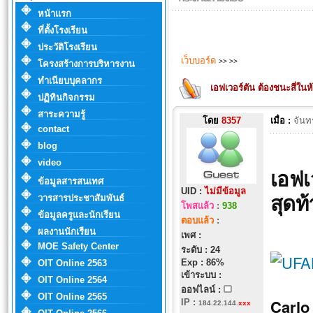
หน้าแรก
ที่ตั้งโรงเรียน
ประวัติโรงเรียน
เว็บบอร์ด
>>
>>
โครงสร้างการบริหารงาน
ทำเนียบบุคลากร
เอฟเวอร์ตัน ต้องชนะสี่ในห
ปฏิทินกิจกรรม
สาระความรู้
โดย
8357
เมื่อ :
จันท
contact
blog
video
เอฟเ
ข้อมูลสารสนเทศ
UID :
ไม่มีข้อมูล
สุดท
วารสารประชาสัมพันธ์
โพสแล้ว
:
938
ข้อมูลครูและนักเรียน
ตอบแล้ว
:
ผลงานนักเรียน
เพศ :
MOE Safety Center
ระดับ : 24
Exp : 86%
OIT Online 2563
เข้าระบบ :
OIT Online 2564
ออฟไลน์ :
OIT Online 2565
Carlo
IP
:
184.22.144.
xxx