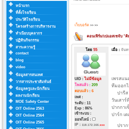
หน้าแรก
ที่ตั้งโรงเรียน
ประวัติโรงเรียน
เว็บบอร์ด
>>
>>
โครงสร้างการบริหารงาน
ทำเนียบบุคลากร
คอนเฟิร์ม!เปแอสเชจับ "ค
ปฏิทินกิจกรรม
สาระความรู้
โดย
55
เมื่อ :
จันท
contact
blog
video
ข้อมูลสารสนเทศ
เพรสแนล
UID :
ไม่มีข้อมูล
วารสารประชาสัมพันธ์
โพสแล้ว
:
209
ทีมออกไป
ข้อมูลครูและนักเรียน
ตอบแล้ว
:
6
ปารีส แซ
ผลงานนักเรียน
เพศ :
วันเสาร์
MOE Safety Center
ระดับ : 11
ปากกาเซ็
Exp : 86%
OIT Online 2563
เข้าระบบ :
ปาร์ก เดส
OIT Online 2564
ออฟไลน์ :
OIT Online 2565
IP
:
ปราการหล
118.172.166.
xxx