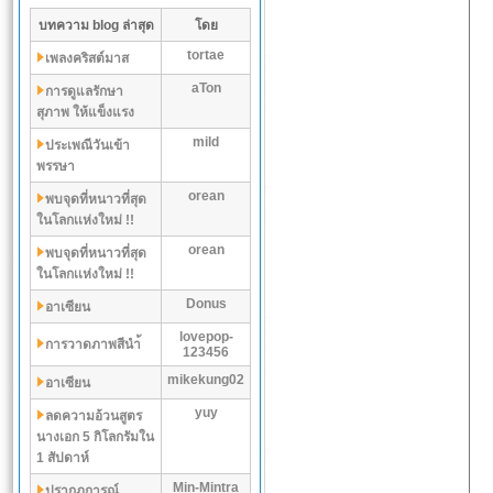
บทความ blog ล่าสุด
โดย
tortae
เพลงคริสต์มาส
aTon
การดูแลรักษา
สุภาพ ให้แข็งแรง
mild
ประเพณีวันเข้า
พรรษา
orean
พบจุดที่หนาวที่สุด
ในโลกเเห่งใหม่ !!
orean
พบจุดที่หนาวที่สุด
ในโลกเเห่งใหม่ !!
Donus
อาเซียน
lovepop-
การวาดภาพสีนำ้
123456
mikekung02
อาเซียน
yuy
ลดความอ้วนสูตร
นางเอก 5 กิโลกรัมใน
1 สัปดาห์
Min-Mintra
ปรากฏการณ์