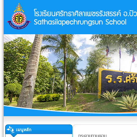
เมนูหลัก