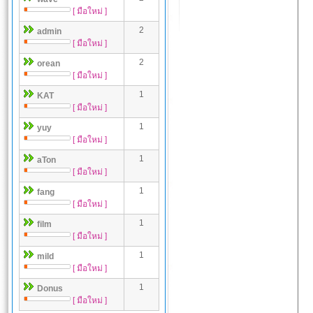
[ มือใหม่ ]
2
admin
[ มือใหม่ ]
2
orean
[ มือใหม่ ]
1
KAT
[ มือใหม่ ]
1
yuy
[ มือใหม่ ]
1
aTon
[ มือใหม่ ]
1
fang
[ มือใหม่ ]
1
film
[ มือใหม่ ]
1
mild
[ มือใหม่ ]
1
Donus
[ มือใหม่ ]