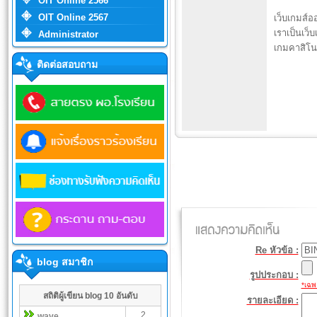
OIT Online 2566
OIT Online 2567
เว็บเกมส์
เราเป็นเว็
Administrator
เกมคาสิโ
ติดต่อสอบถาม
Re หัวข้อ :
blog สมาชิก
รูปประกอบ :
*เฉพา
สถิติผู้เขียน blog 10 อันดับ
รายละเอียด :
2
wave