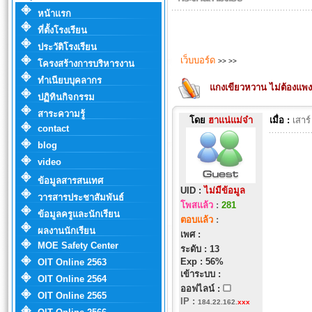
หน้าแรก
ที่ตั้งโรงเรียน
ประวัติโรงเรียน
เว็บบอร์ด
>>
>>
โครงสร้างการบริหารงาน
ทำเนียบบุคลากร
แกงเขียวหวาน ไม่ต้องแพงก
ปฏิทินกิจกรรม
สาระความรู้
โดย
ฮาแน่แม่จ๋า
เมื่อ :
เสาร
contact
blog
video
ข้อมูลสารสนเทศ
UID :
ไม่มีข้อมูล
วารสารประชาสัมพันธ์
โพสแล้ว
:
281
ข้อมูลครูและนักเรียน
ตอบแล้ว
:
ผลงานนักเรียน
เพศ :
MOE Safety Center
ระดับ : 13
Exp : 56%
OIT Online 2563
เข้าระบบ :
OIT Online 2564
ออฟไลน์ :
OIT Online 2565
IP
:
184.22.162.
xxx