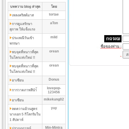
บทความ blog ล่าสุด
โดย
tortae
เพลงคริสต์มาส
aTon
การดูแลรักษา
สุภาพ ให้แข็งแรง
mild
ประเพณีวันเข้า
พรรษา
ชื่อของท่าน :
orean
พบจุดที่หนาวที่สุด
ในโลกเเห่งใหม่ !!
orean
พบจุดที่หนาวที่สุด
ในโลกเเห่งใหม่ !!
Donus
อาเซียน
lovepop-
การวาดภาพสีนำ้
123456
mikekung02
อาเซียน
yuy
ลดความอ้วนสูตร
นางเอก 5 กิโลกรัมใน
1 สัปดาห์
Min-Mintra
ปรากฏการณ์