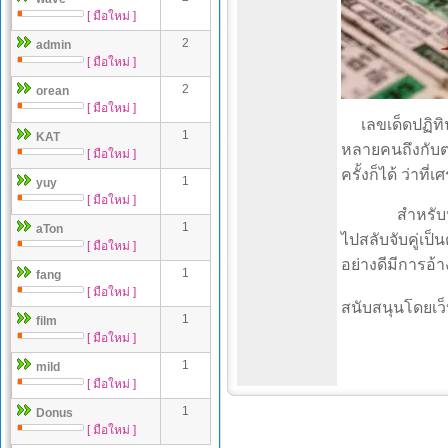
[ มือใหม่ ]
2
admin
[ มือใหม่ ]
2
orean
[ มือใหม่ ]
เลขเด็ดปฏิทิน
1
KAT
หลายคนถึงกับตะ
[ มือใหม่ ]
ครั้งก็ได้ ว่าท
1
yuy
[ มือใหม่ ]
สำหรับหวยในงวด
1
aTon
ไปสลับจับคู่เป็น
[ มือใหม่ ]
อย่างดีมีการอ
1
fang
[ มือใหม่ ]
สนับสนุนโดยเว็
1
film
[ มือใหม่ ]
1
mild
[ มือใหม่ ]
1
Donus
[ มือใหม่ ]