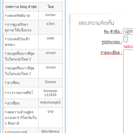
บทความ blog ล่าสุด
โดย
tortae
เพลงคริสต์มาส
aTon
การดูแลรักษา
สุภาพ ให้แข็งแรง
Re หัวข้อ :
mild
ประเพณีวันเข้า
รูปประกอบ :
พรรษา
*เฉพาะไ
รายละเอียด :
orean
พบจุดที่หนาวที่สุด
ในโลกเเห่งใหม่ !!
orean
พบจุดที่หนาวที่สุด
ในโลกเเห่งใหม่ !!
Donus
อาเซียน
lovepop-
การวาดภาพสีนำ้
123456
mikekung02
อาเซียน
yuy
ลดความอ้วนสูตร
นางเอก 5 กิโลกรัมใน
1 สัปดาห์
Min-Mintra
ปรากฏการณ์