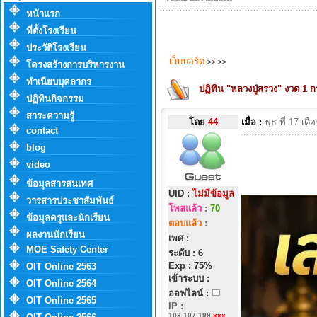
หน้าแรก
ที่ตั้งโรงเรียน
ประวัติโรงเรียน
เว็บบอร์ด
>>
>>
โครงสร้างการบริหารงาน
ทำเนียบบุคลากร
ปฏิทิน "หลวงปู่สรวง" งวด 
ปฏิทินกิจกรรม
สาระความรู้
โดย
44
เมื่อ :
พุธ ที่ 17 เ
contact
blog
video
ข้อมูลสารสนเทศ
UID :
ไม่มีข้อมูล
วารสารประชาสัมพันธ์
โพสแล้ว
:
70
ข้อมูลครูและนักเรียน
ตอบแล้ว
:
ผลงานนักเรียน
เพศ :
MOE Safety Center
ระดับ : 6
Exp : 75%
OIT Online 2563
เข้าระบบ :
OIT Online 2564
ออฟไลน์ :
OIT Online 2565
IP
:
103.107.199.
xxx