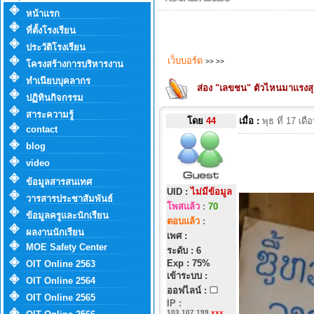
หน้าแรก
ที่ตั้งโรงเรียน
ประวัติโรงเรียน
เว็บบอร์ด
>>
>>
โครงสร้างการบริหารงาน
ทำเนียบบุคลากร
ส่อง "เลขชน" ตัวไหนมาแรงสุ
ปฏิทินกิจกรรม
สาระความรู้
โดย
44
เมื่อ :
พุธ ที่ 17 เ
contact
blog
video
ข้อมูลสารสนเทศ
UID :
ไม่มีข้อมูล
วารสารประชาสัมพันธ์
โพสแล้ว
:
70
ข้อมูลครูและนักเรียน
ตอบแล้ว
:
ผลงานนักเรียน
เพศ :
MOE Safety Center
ระดับ : 6
Exp : 75%
OIT Online 2563
เข้าระบบ :
OIT Online 2564
ออฟไลน์ :
OIT Online 2565
IP
:
103.107.199.
xxx