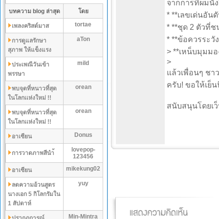
จากการที่ผมนั่ง
บทความ blog ล่าสุด
โดย
* **เลขเด่นอันด
tortae
เพลงคริสต์มาส
* **ชุด 2 ตัวที่
* **ข้อควรระวั
aTon
การดูแลรักษา
สุภาพ ให้แข็งแรง
> **เหน็บมุมมอ
>
mild
ประเพณีวันเข้า
แล้วเพื่อนๆ ชา
พรรษา
ครับ! ขอให้เย็น
orean
พบจุดที่หนาวที่สุด
ในโลกเเห่งใหม่ !!
สนับสนุนโดยเว็
orean
พบจุดที่หนาวที่สุด
ในโลกเเห่งใหม่ !!
Donus
อาเซียน
lovepop-
การวาดภาพสีนำ้
123456
mikekung02
อาเซียน
yuy
ลดความอ้วนสูตร
นางเอก 5 กิโลกรัมใน
1 สัปดาห์
Min-Mintra
ปรากฏการณ์