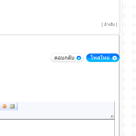
[
อ้างอิง
]