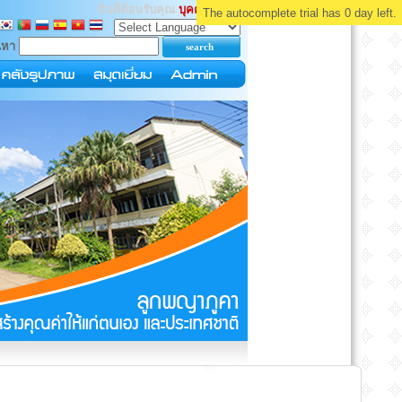
ยินดีต้อนรับคุณ
บุคคลทั่วไป
The autocomplete trial has 0 day left.
นหา