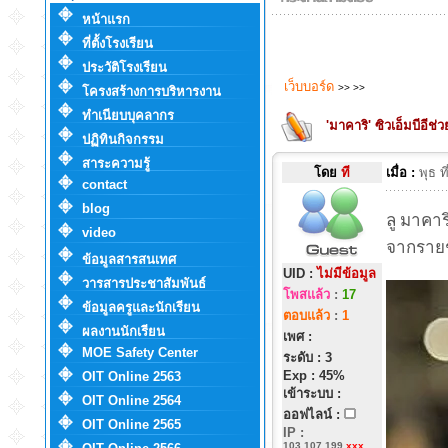
หน้าแรก
ที่ตั้งโรงเรียน
ประวัติโรงเรียน
เว็บบอร์ด
>>
>>
โครงสร้างการบริหารงาน
ทำเนียบบุคลากร
'มาคาริ' ซิวเอ็มบีอีช
ปฏิทินกิจกรรม
สาระความรู้
โดย
ที
เมื่อ :
พุธ 
contact
blog
ลู มาคาร
video
จากรายช
ข้อมูลสารสนเทศ
UID :
ไม่มีข้อมูล
วารสารประชาสัมพันธ์
โพสแล้ว
:
17
ข้อมูลครูและนักเรียน
ตอบแล้ว
:
1
ผลงานนักเรียน
เพศ :
MOE Safety Center
ระดับ : 3
Exp : 45%
OIT Online 2563
เข้าระบบ :
OIT Online 2564
ออฟไลน์ :
OIT Online 2565
IP
:
103.107.199.
xxx