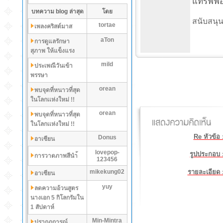
แทรฟฟอร์
บทความ blog ล่าสุด
โดย
สนับสนุน
tortae
เพลงคริสต์มาส
aTon
การดูแลรักษา
สุภาพ ให้แข็งแรง
mild
ประเพณีวันเข้า
พรรษา
orean
พบจุดที่หนาวที่สุด
ในโลกเเห่งใหม่ !!
orean
พบจุดที่หนาวที่สุด
ในโลกเเห่งใหม่ !!
Re หัวข้อ 
Donus
อาเซียน
lovepop-
รูปประกอบ 
การวาดภาพสีนำ้
123456
mikekung02
รายละเอียด 
อาเซียน
yuy
ลดความอ้วนสูตร
นางเอก 5 กิโลกรัมใน
1 สัปดาห์
Min-Mintra
ปรากฏการณ์