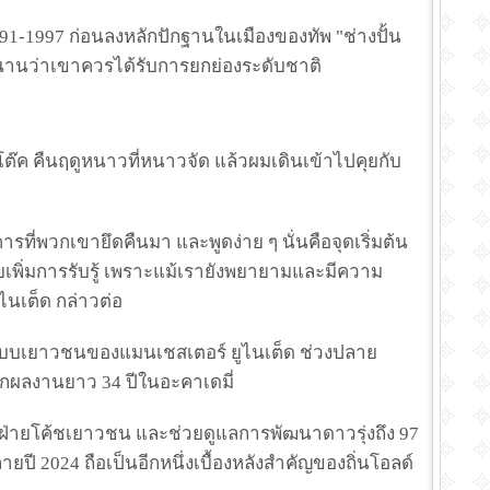
991-1997 ก่อนลงหลักปักฐานในเมืองของทัพ "ช่างปั้น
งมานานว่าเขาควรได้รับการยกย่องระดับชาติ
โต๊ค คืนฤดูหนาวที่หนาวจัด แล้วผมเดินเข้าไปคุยกับ
พวกเขายึดคืนมา และพูดง่าย ๆ นั่นคือจุดเริ่มต้น
่วยเพิ่มการรับรู้ เพราะแม้เรายังพยายามและมีความ
ูไนเต็ด กล่าวต่อ
ผ่านระบบเยาวชนของแมนเชสเตอร์ ยูไนเต็ด ช่วงปลาย
กผลงานยาว 34 ปีในอะคาเดมี่
หน้าฝ่ายโค้ชเยาวชน และช่วยดูแลการพัฒนาดาวรุ่งถึง 97
ยปี 2024 ถือเป็นอีกหนึ่งเบื้องหลังสำคัญของถิ่นโอลด์