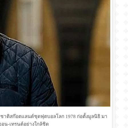
ชาติสก๊อตแลนด์ชุดฟุตบอลโลก 1978 ก่อตั้งมูลนิธิ มา
-ออน-เทรนต์อย่างใกล้ชิด