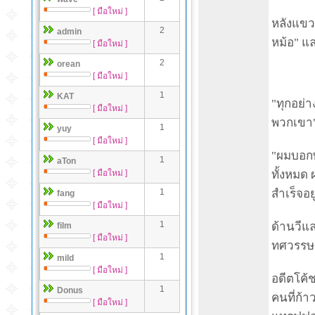
[ มือใหม่ ]
หลังแขวน
2
admin
หม้อ" แล
[ มือใหม่ ]
2
orean
[ มือใหม่ ]
1
KAT
"ทุกอย่
[ มือใหม่ ]
พวกเขา" 
1
yuy
[ มือใหม่ ]
"ผมบอกพ
1
aTon
[ มือใหม่ ]
ทั้งหมด 
1
สำเร็จอย
fang
[ มือใหม่ ]
1
ด้านวีแล
film
[ มือใหม่ ]
ทศวรรษ 
1
mild
[ มือใหม่ ]
อดีตโค้ช
1
Donus
คนที่ก้า
[ มือใหม่ ]