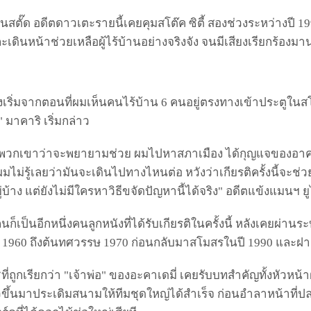
สตั๊ด อดีตดาวเตะรายนี้เคยคุมสโต๊ค ซิตี้ สองช่วงระหว่างปี 1
ะเดินหน้าช่วยเหลือผู้ไร้บ้านอย่างจริงจัง จนมีเสียงเรียกร้อ
างเริ่มจากตอนที่ผมเห็นคนไร้บ้าน 6 คนอยู่ตรงทางเข้าประตูในส
มาคาริ เริ่มกล่าว
วกเขาว่าจะพยายามช่วย ผมไปหาสภาเมือง ได้กุญแจของอาคารที่
ผมไม่รู้เลยว่ามันจะเดินไปทางไหนต่อ หวังว่าเกียรติครั้งนี้จะช
ู่บ้าง แต่ยังไม่มีใครหาวิธีขจัดปัญหานี้ได้จริง" อดีตแข้งแมนฯ ย
นก็เป็นอีกหนึ่งคนลูกหนังที่ได้รับเกียรติในครั้งนี้ หลังเคย
1960 ถึงต้นทศวรรษ 1970 ก่อนกลับมาสโมสรในปี 1990 และฝา
ที่ถูกเรียกว่า "เจ้าพ่อ" ของอะคาเดมี่ เคยรับบทสำคัญทั้งหัว
วขึ้นมาประเดิมสนามให้ทีมชุดใหญ่ได้สำเร็จ ก่อนอำลาหน้าที่ปลา