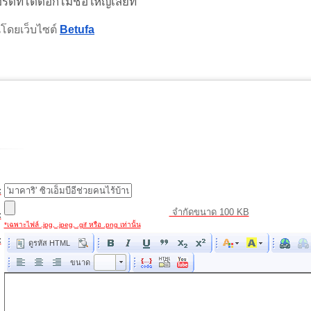
ดที่ได้ดอกไม้ช่อใหญ่เสียที
โดยเว็บไซต์ 
Betufa
:
จำกัดขนาด 100 KB
:
*เฉพาะไฟล์ .jpg, .jpeg, .gif หรือ .png เท่านั้น
:
ดูรหัส HTML
ขนาด
ขนาด