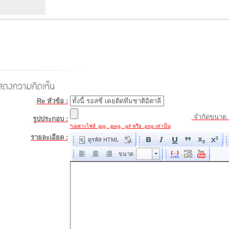
Re หัวข้อ :
จำกัดขนาด 
รูปประกอบ :
*เฉพาะไฟล์ .jpg, .jpeg, .gif หรือ .png เท่านั้น
รายละเอียด :
ดูรหัส HTML
ขนาด
ขนาด