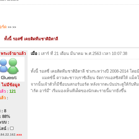
บอร์ด
>>
>>
ทั้งนี้ รอสซี่ เคยติดทีมชาติอิตาลี
พระเจ้ามาแล้ว
เมื่อ :
เสาร์ ที่ 21 เดือน มีนาคม พ.ศ.2563 เวลา 10:07:38
ทั้งนี้ รอสซี่ เคยติดทีมชาติอิตาลี ช่วงระหว่างปี 2008-2014 โดยม
แมตช์นี้ ดาวเตะชาวบราซิเลียน จัดการแอสซิสต์ให้ แม็คโทม
จากนั้นเจ้าตัวก็มีชื่อบนสกอร์บอร์ด หลังจากตะบันประตูให้กับท
:
ไม่มีข้อมูล
"เร้ด อาร์มี่" เริ่มมองเห็นทีเด็ดของนักเตะรายนี้มากยิ่งขึ้น
ล้ว
:
121
ล้ว
:
 : 8
: 88%
ะบบ :
ลน์ :
184.22.162.
xxx