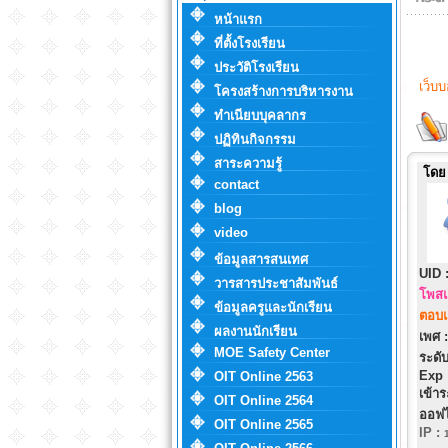
หน้าแรก
ที่ตั้งโรงเรียน
ประวัติโรงเรียน
เว็บ
โครงสร้างการบริหารงาน
ทำเนียบบุคลากร
ปฏิทินกิจกรรม
สาระความรู้
โดย
contact
blog
video
ข้อมูลสารสนเทศ
UID 
วารสารประชาสัมพันธ์
โพสแ
ข้อมูลครูและนักเรียน
ตอบแ
ผลงานนักเรียน
เพศ :
MOE Safety Center
ระดับ
Exp 
OIT Online 2563
เข้าร
OIT Online 2564
ออฟไ
OIT Online 2565
IP
: