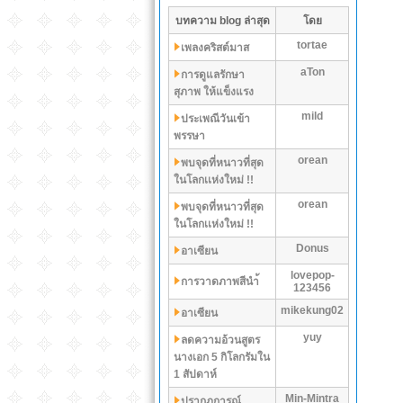
บทความ blog ล่าสุด
โดย
tortae
เพลงคริสต์มาส
aTon
การดูแลรักษา
สุภาพ ให้แข็งแรง
mild
ประเพณีวันเข้า
พรรษา
orean
พบจุดที่หนาวที่สุด
ในโลกเเห่งใหม่ !!
orean
พบจุดที่หนาวที่สุด
ในโลกเเห่งใหม่ !!
Donus
อาเซียน
lovepop-
การวาดภาพสีนำ้
123456
mikekung02
อาเซียน
yuy
ลดความอ้วนสูตร
นางเอก 5 กิโลกรัมใน
1 สัปดาห์
Min-Mintra
ปรากฏการณ์