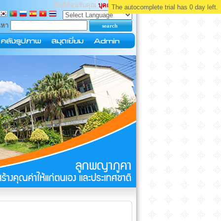
ยินดีต้อนรับคุณ
บุคคลทั่วไป
The autocomplete trial has 0 day left.
นหา