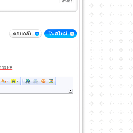
[
อ้างอิง
]
100 KB